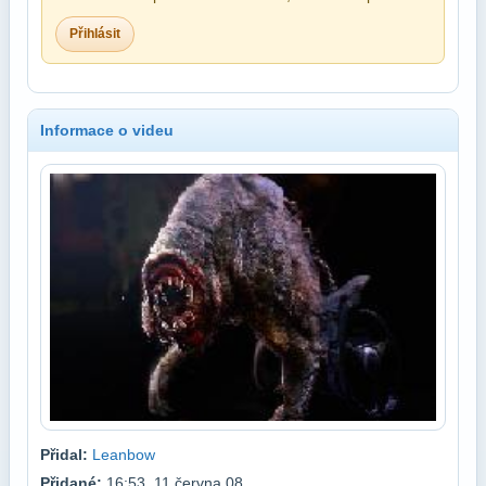
Přihlásit
Informace o videu
Přidal:
Leanbow
Přidané:
16:53, 11.června.08