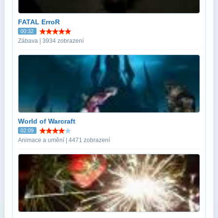
FATAL ErroR
00:32
Zábava | 3934 zobrazení
World of Warcraft
02:09
Animace a umění | 4471 zobrazení