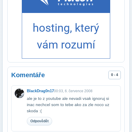
Komentáře
0 - 4
BlackDrag0n17
00:03, 6. července 2008
ale je to z youtube ale nevadi vsak ignoruj si
inac nechcel som to tebe ako za zle no​co uz
skoda :(
Odpovědět