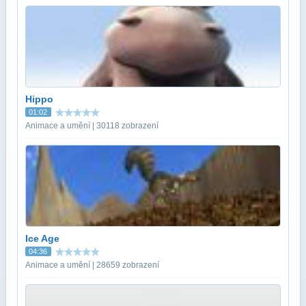
Hippo
01:02
Animace a umění | 30118 zobrazení
Ice Age
04:36
Animace a umění | 28659 zobrazení