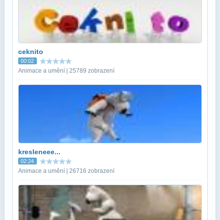
ceknito
00:02
Animace a umění | 25789 zobrazení
kresleneee...
02:24
Animace a umění | 26716 zobrazení