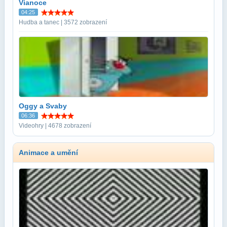
Vianoce
04:25
Hudba a tanec | 3572 zobrazení
Oggy a Svaby
06:36
Videohry | 4678 zobrazení
Animace a umění