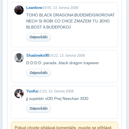
Leanbow
19:55, 13. června 2008
TOHO BLACK DRAGONA BUDEMEIGNOROVAT
NECH SI ROBI CO CHCE ZMAZEM TU JEHO
BLBOST A BUDE​POKOJ
Odpovědět
Shadowko90
14:22, 13. června 2008
D:D:D:D..parada..black dragon trapeeer
Odpovědět
YuuKa
12:53, 12. června 2008
jj supééér xDD Prej Neechan XDD
Odpovědět
Pokud chcete přidávat komentáře, musíte se přihlásit.