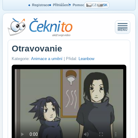
Registrace
Přihlášení
Pomoc
CZ
/
SK
MENU
Otravovanie
Kategorie:
Animace a umění
| Přidal:
Leanbow