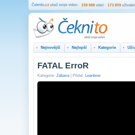
Čeknito
.cz
ukaž svoje video
159 988
videí
173 859
uživate
Nejnovější
Nejlepší
Kategorie
Uživ
FATAL ErroR
Kategorie:
Zábava
| Přidal:
Leanbow