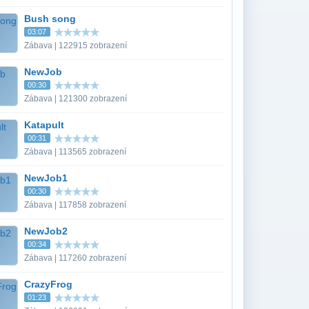
Bush song
03:07
Zábava | 122915 zobrazení
NewJob
00:30
Zábava | 121300 zobrazení
Katapult
00:31
Zábava | 113565 zobrazení
NewJob1
00:30
Zábava | 117858 zobrazení
NewJob2
00:34
Zábava | 117260 zobrazení
CrazyFrog
01:23