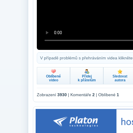
V případě problémů s přehráváním videa klikněte
Oblíbené
Přidej
Sledovat
video
k přátelům
autora
Zobrazení
3930
| Komentáře
2
| Oblíbené
1