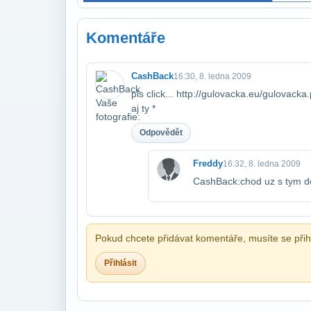
Komentáře
CashBack
16:30, 8. ledna 2009
pls click... http://gulovacka.eu/gulovac
aj ty *
Odpovědět
Freddy
16:32, 8. ledna 2009
CashBack:chod uz s tym do
Pokud chcete přidávat komentáře, musíte se přihl
Přihlásit