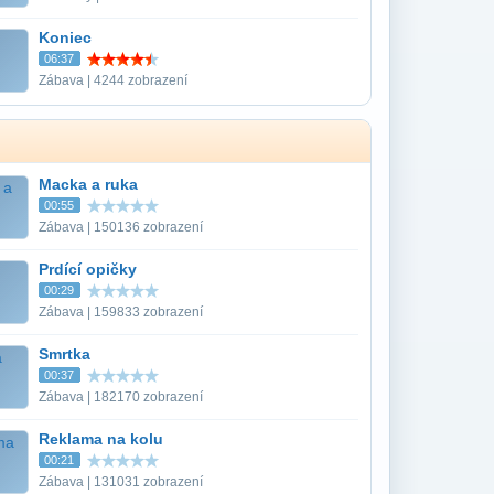
Koniec
06:37
Zábava | 4244 zobrazení
Macka a ruka
00:55
Zábava | 150136 zobrazení
Prdící opičky
00:29
Zábava | 159833 zobrazení
Smrtka
00:37
Zábava | 182170 zobrazení
Reklama na kolu
00:21
Zábava | 131031 zobrazení