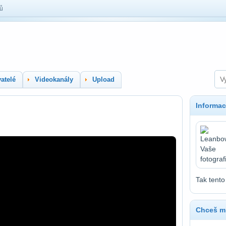
lů
atelé
Videokanály
Upload
Informac
Tak tento
Chceš mí