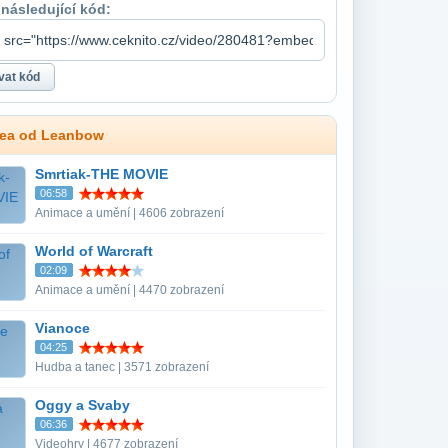
 následující kód:
dea od Leanbow
Smrtiak-THE MOVIE
06:58
Animace a umění | 4606 zobrazení
World of Warcraft
02:09
Animace a umění | 4470 zobrazení
Vianoce
04:25
Hudba a tanec | 3571 zobrazení
Oggy a Svaby
06:36
Videohry | 4677 zobrazení