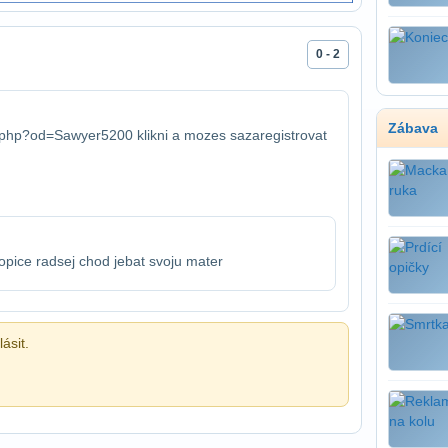
0 - 2
Zábava
ka.php?od=Sawyer5200 klikni a mozes sa​zaregistrovat
pice radsej chod jebat svoju mater
ásit.