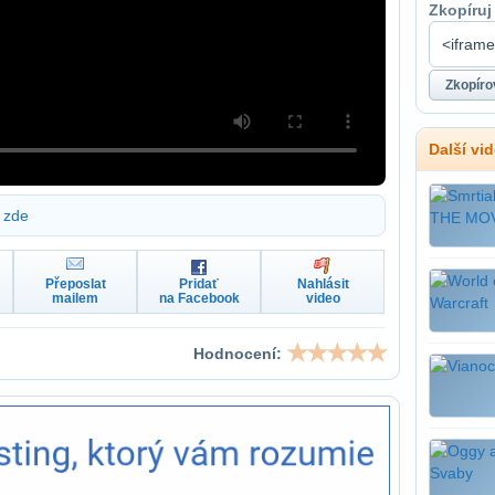
Zkopíruj
Další vi
zde
Přeposlat
Pridať
Nahlásit
mailem
na Facebook
video
Hodnocení: