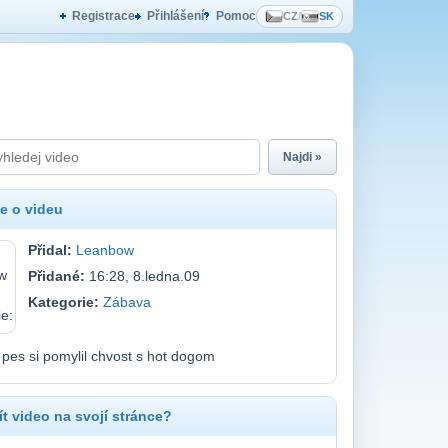
Registrace
Přihlášení
Pomoc
CZ
/
SK
Najdi »
e o videu
Přidal:
Leanbow
Přidané:
16:28, 8.ledna.09
Kategorie:
Zábava
 pes si pomylil chvost s hot dogom
t video na svojí stránce?