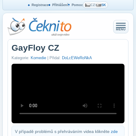
Registrace
Přihlášení
Pomoc
CZ
/
SK
MENU
GayFloy CZ
Kategorie:
Komedie
| Přidal:
DoLcEWeRoNkA
V případě problémů s přehráváním videa klikněte
zde