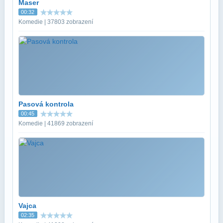
Maser
00:32
Komedie | 37803 zobrazení
Pasová kontrola
00:45
Komedie | 41869 zobrazení
Vajca
02:35