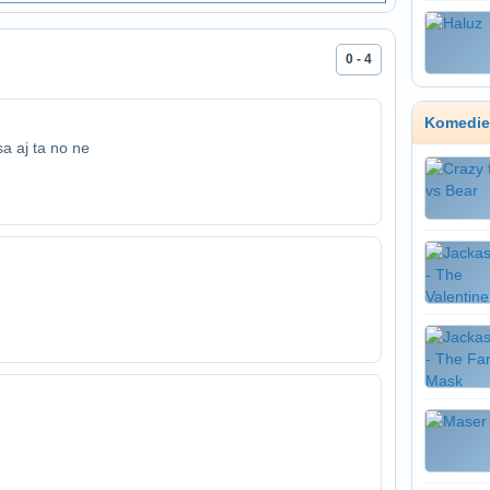
0 - 4
Komedie
sa aj ta no ne