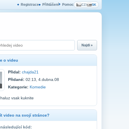
Registrace
Přihlášení
Pomoc
CZ
/
SK
Najdi »
e o videu
Přidal:
chajda21
Přidané:
02:13, 4.dubna.08
Kategorie:
Komedie
e haluz vsak kuknite
t video na svojí stránce?
 následující kód: