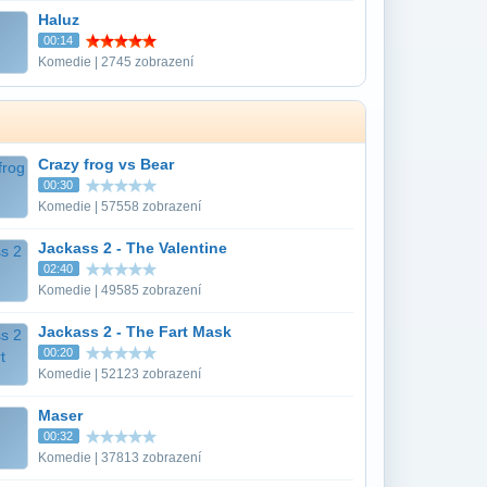
Haluz
00:14
Komedie | 2745 zobrazení
Crazy frog vs Bear
00:30
Komedie | 57558 zobrazení
Jackass 2 - The Valentine
02:40
Komedie | 49585 zobrazení
Jackass 2 - The Fart Mask
00:20
Komedie | 52123 zobrazení
Maser
00:32
Komedie | 37813 zobrazení