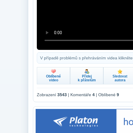
V případě problémů s přehráváním videa klikněte
Oblíbené
Přidej
Sledovat
video
k přátelům
autora
Zobrazení
3543
| Komentáře
4
| Oblíbené
9