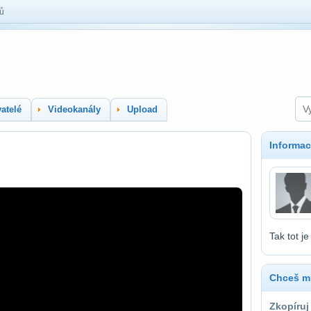
lů
atelé
Videokanály
Upload
Informac
Tak tot j
Chceš mí
Zkopíruj