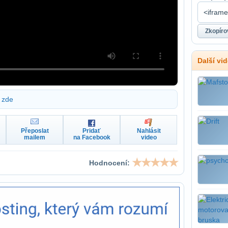
Další vi
zde
Přeposlat
Pridať
Nahlásit
mailem
na Facebook
video
Hodnocení: