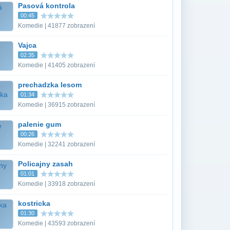
Pasová kontrola
00:45
Komedie | 41877 zobrazení
Vajca
02:35
Komedie | 41405 zobrazení
prechadzka lesom
01:34
Komedie | 36915 zobrazení
palenie gum
00:26
Komedie | 32241 zobrazení
Policajny zasah
01:01
Komedie | 33918 zobrazení
kostricka
01:30
Komedie | 43593 zobrazení