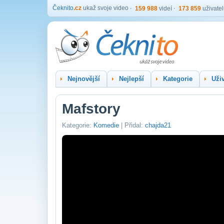
Čeknito
.cz
ukaž svoje video
159 988
videí
173 859
uživate
Nejnovější
Nejlepší
Kategorie
Uživ
Mafstory
Kategorie:
Komedie
| Přidal:
chajda21