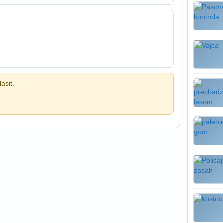
ásit.