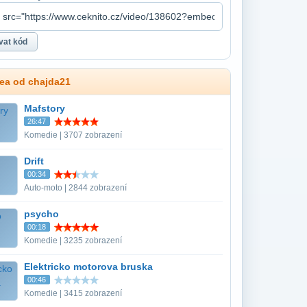
dea od chajda21
Mafstory
26:47
Komedie | 3707 zobrazení
Drift
00:34
Auto-moto | 2844 zobrazení
psycho
00:18
Komedie | 3235 zobrazení
Elektricko motorova bruska
00:46
Komedie | 3415 zobrazení