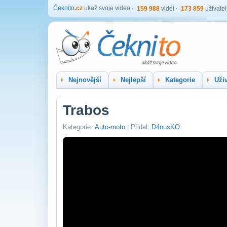
Čeknito
.cz
ukaž svoje video
159 988
videí
173 859
uživate
Nejnovější
Nejlepší
Kategorie
Uživ
Trabos
Kategorie:
Auto-moto
| Přidal:
D4nusKO