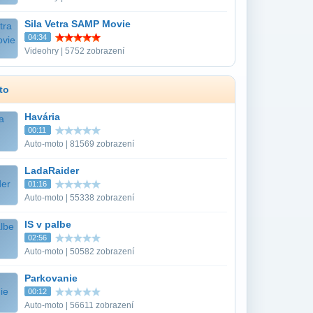
Sila Vetra SAMP Movie
04:34
Videohry | 5752 zobrazení
to
Havária
00:11
Auto-moto | 81569 zobrazení
LadaRaider
01:16
Auto-moto | 55338 zobrazení
IS v palbe
02:56
Auto-moto | 50582 zobrazení
Parkovanie
00:12
Auto-moto | 56611 zobrazení