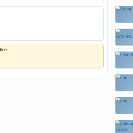
ásit.