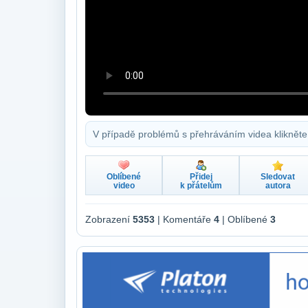
V případě problémů s přehráváním videa klikněte
Oblíbené
Přidej
Sledovat
video
k přátelům
autora
Zobrazení
5353
| Komentáře
4
| Oblíbené
3