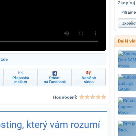
Zkopíruj
Další vi
zde
Přeposlat
Pridať
Nahlásit
mailem
na Facebook
video
Hodnocení: