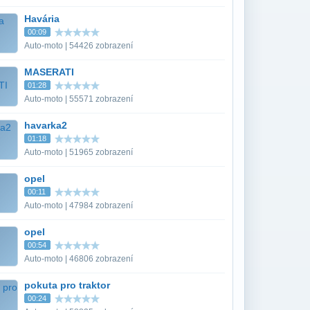
Havária
00:09
Auto-moto | 54426 zobrazení
MASERATI
01:28
Auto-moto | 55571 zobrazení
havarka2
01:18
Auto-moto | 51965 zobrazení
opel
00:11
Auto-moto | 47984 zobrazení
opel
00:54
Auto-moto | 46806 zobrazení
pokuta pro traktor
00:24