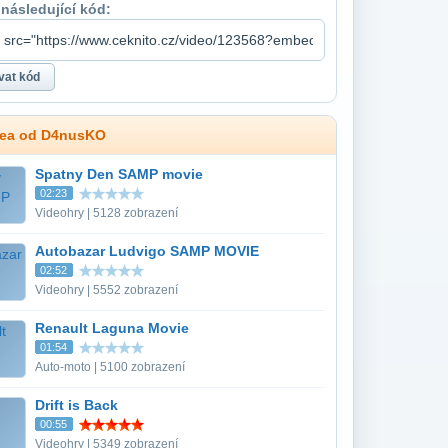
 následující kód:
dea od D4nusKO
Spatny Den SAMP movie
02:23
Videohry | 5128 zobrazení
Autobazar Ludvigo SAMP MOVIE
02:52
Videohry | 5552 zobrazení
Renault Laguna Movie
01:54
Auto-moto | 5100 zobrazení
Drift is Back
00:55
Videohry | 5349 zobrazení