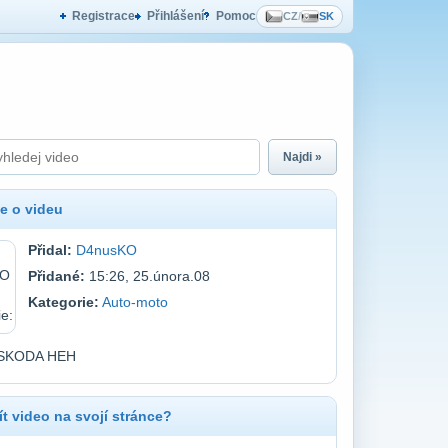
Registrace
Přihlášení
Pomoc
CZ
/
SK
Najdi »
e o videu
Přidal:
D4nusKO
Přidané:
15:26, 25.února.08
Kategorie:
Auto-moto
 SKODA HEH
t video na svojí stránce?