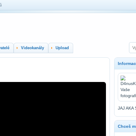
lů
atelé
Videokanály
Upload
Informac
JAJ AKA
Chceš mí