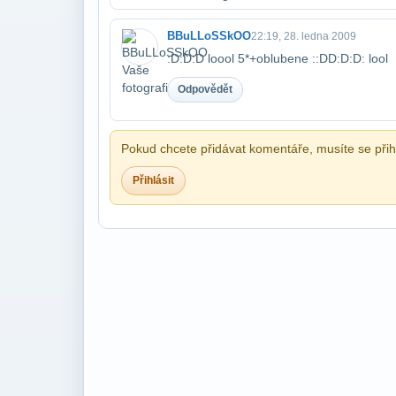
BBuLLoSSkOO
22:19, 28. ledna 2009
:D:D:D loool 5*+oblubene ::DD:D:D: lool
Odpovědět
Pokud chcete přidávat komentáře, musíte se přihl
Přihlásit