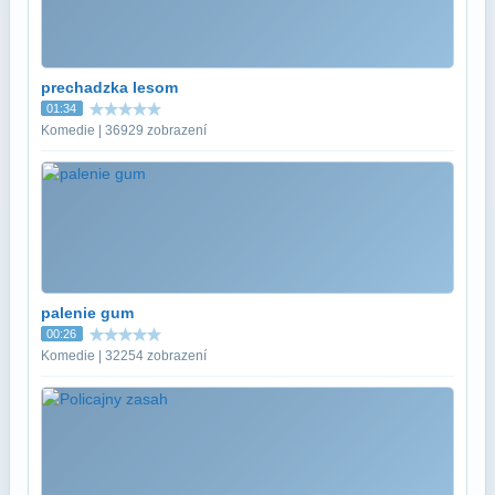
prechadzka lesom
01:34
Komedie | 36929 zobrazení
palenie gum
00:26
Komedie | 32254 zobrazení