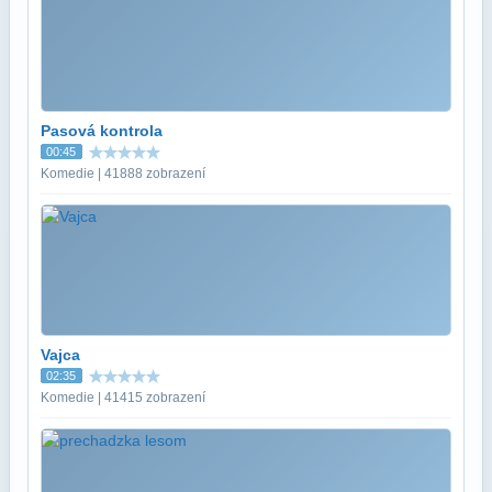
Pasová kontrola
00:45
Komedie | 41888 zobrazení
Vajca
02:35
Komedie | 41415 zobrazení