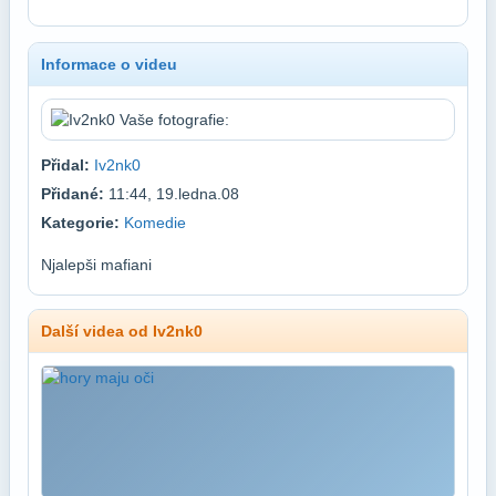
Informace o videu
Přidal:
Iv2nk0
Přidané:
11:44, 19.ledna.08
Kategorie:
Komedie
Njalepši mafiani
Další videa od Iv2nk0