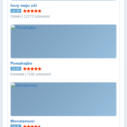
hory maju oči
12:39
Ostatní | 12273 zobrazení
Pomahajbo
12:54
Komedie | 7192 zobrazení
Monsterovci
19:31