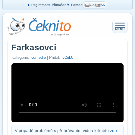
Registrace
Přihlášení
Pomoc
CZ
/
SK
MENU
Farkasovci
Kategorie:
Komedie
| Přidal:
Iv2nk0
V případě problémů s přehráváním videa klikněte
zde