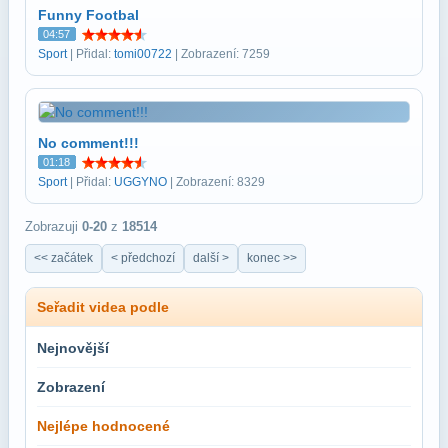
Funny Footbal
04:57
Sport
| Přidal:
tomi00722
| Zobrazení: 7259
No comment!!!
01:18
Sport
| Přidal:
UGGYNO
| Zobrazení: 8329
Zobrazuji
0-20
z
18514
<< začátek
< předchozí
další >
konec >>
Seřadit videa podle
Nejnovější
Zobrazení
Nejlépe hodnocené