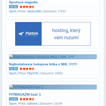
Sportove tragedie
01:15
Sport
| Přidal:
Jarda1488
| Zobrazení: 17833
Najbrutalnesia hokejova bitka v NHL !!!!!!!
01:03
Sport
| Přidal:
FilipSVK
| Zobrazení: 19662
FITMAGAZÍN časť 1
14:34
Sport
| Přidal:
valihora
| Zobrazení: 16299