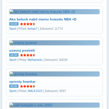
Ako beloch nabil ciernu hviezdu NBA =D
02:04
Sport
| Přidal:
tomas7
| Zobrazení: 11774
uzasny postreh
00:39
Sport
| Přidal:
MyNameIs
| Zobrazení: 30039
sprosty brankar
00:06
Sport
| Přidal:
AMLK1523
| Zobrazení: 9597