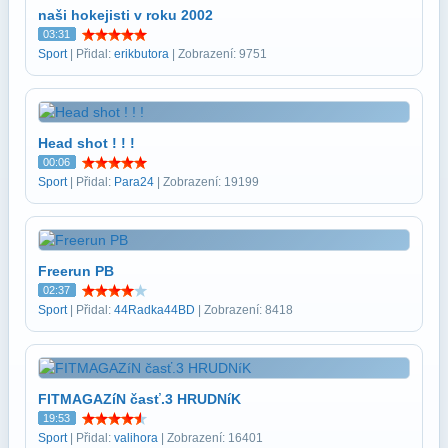
naši hokejisti v roku 2002
03:31
Sport
| Přidal:
erikbutora
| Zobrazení: 9751
Head shot ! ! !
00:06
Sport
| Přidal:
Para24
| Zobrazení: 19199
Freerun PB
02:37
Sport
| Přidal:
44Radka44BD
| Zobrazení: 8418
FITMAGAZíN časť.3 HRUDNíK
19:53
Sport
| Přidal:
valihora
| Zobrazení: 16401