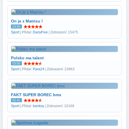
On je z Matrixu !
03:50
Sport
| Přidal:
DanyFive
| Zobrazení: 15475
Polsko ma talent
03:50
Sport
| Přidal:
Para24
| Zobrazení: 23963
FAKT SUPER BOREC bmx
02:41
Sport
| Přidal:
banksy
| Zobrazení: 10166