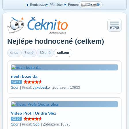
Registrace
Přihlášení
Pomoc
CZ
/
SK
MENU
Nejlépe hodnocené (celkem)
dnes
7 dnů
30 dnů
celkem
nech boze da
03:31
Sport
| Přidal:
Jakubesko
| Zobrazení: 13633
Video Profil Ondra Slez
03:10
Sport
| Přidal:
Cobi
| Zobrazení: 10590