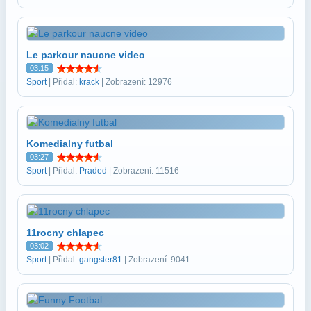
Le parkour naucne video
03:15
Sport
| Přidal:
krack
| Zobrazení: 12976
Komedialny futbal
03:27
Sport
| Přidal:
Praded
| Zobrazení: 11516
11rocny chlapec
03:02
Sport
| Přidal:
gangster81
| Zobrazení: 9041