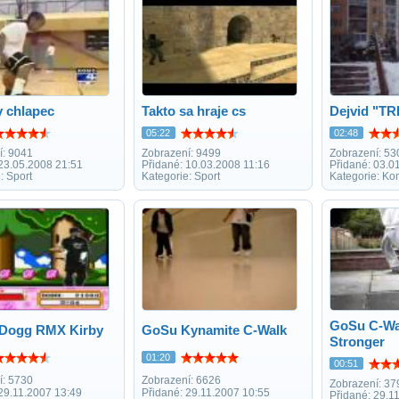
y chlapec
Takto sa hraje cs
Dejvid "TR
05:22
02:48
í: 9041
Zobrazení: 9499
Zobrazení: 53
 23.05.2008 21:51
Přidané: 10.03.2008 11:16
Přidané: 03.0
: Sport
Kategorie: Sport
Kategorie: Ko
GoSu C-Wa
Dogg RMX Kirby
GoSu Kynamite C-Walk
Stronger
01:20
00:51
í: 5730
Zobrazení: 6626
Zobrazení: 37
29.11.2007 13:49
Přidané: 29.11.2007 10:55
Přidané: 29.1