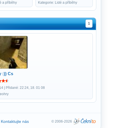
é a příběhy
Kategorie: Lidé a příběhy
1
y :)) Cs
4 | Přidané: 22:24, 18. 01 08
deohry
Kontaktujte nás
© 2006-2026