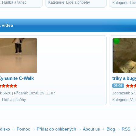
e: Hudba a tanec
Kategorie: Lidé a příběhy
Kategorie: Lid
 videa
ynamite C-Walk
triky a bug
06:06
: 6626 | Přidané: 10:58, 29. 11 07
Zobrazení: 571
: Lidé a příběhy
Kategorie: Vi
edisko
Pomoc
Přidat do oblíbených
About us
Blog
RSS