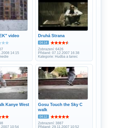
EK" video
Druhá Strana
04:14
07
Zobrazení: 6426
1.2008 14:15
Přidané: 07.12.2007 16:38
medie
Kategorie: Hudba a tanec
lk Kanye West
Gosu Touch the Sky C
walk
04:12
98
Zobrazení: 3887
1.2007 10:54
Přidané: 29.11.2007 10:52