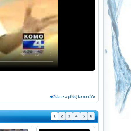
Zobraz a přidej komentáře
1
2
3
4
5
6