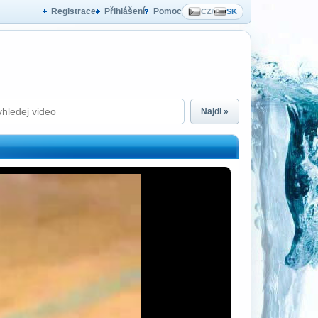
Registrace
Přihlášení
Pomoc
CZ
/
SK
Najdi »