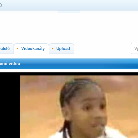
lů
atelé
Videokanály
Upload
ené video