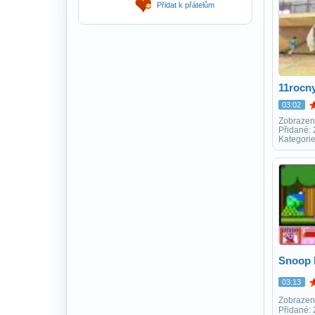
Přidat k přátelům
11rocn
03:02
Zobrazen
Přidané:
Kategorie
Snoop 
03:13
Zobrazen
Přidané: 