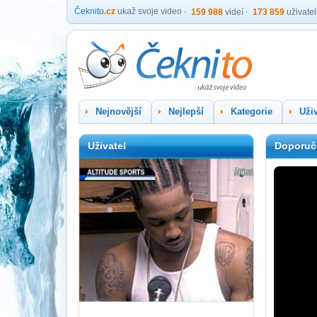
Čeknito
.cz
ukaž svoje video
159 988
videí
173 859
uživate
Nejnovější
Nejlepší
Kategorie
Uživ
Uživatel
Doporuč