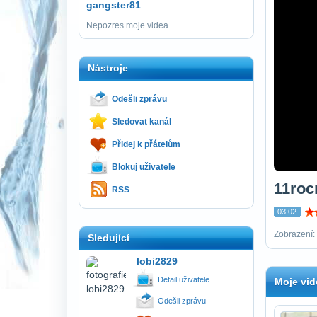
gangster81
Nepozres moje videa
Nástroje
Odešli zprávu
Sledovat kanál
Přidej k přátelům
Blokuj uživatele
11roc
RSS
03:02
Zobrazení: 
Sledující
lobi2829
Detail uživatele
Moje vid
Odešli zprávu