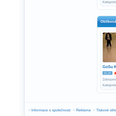
Kategori
Oblíbená
GoSu K
01:20
Zobrazení
Kategorie
Informace o společnosti
Reklama
Tiskové stř