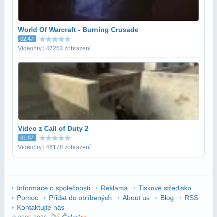
World Of Warcraft - Burning Crusade
02:47
Videohry | 47253 zobrazení
Video z Call of Duty 2
01:07
Videohry | 46178 zobrazení
Informace o společnosti
Reklama
Tiskové středisko
Pomoc
Přidat do oblíbených
About us
Blog
RSS
Kontaktujte nás