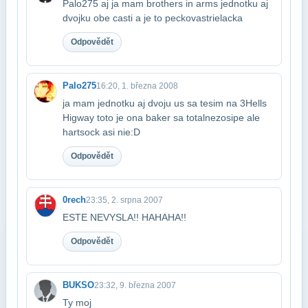
Palo275 aj ja mam brothers in arms jednotku aj
dvojku obe casti a je to peckova​strielacka
Odpovědět
Palo275
16:20, 1. března 2008
ja mam jednotku aj dvoju us sa tesim na 3Hells
Higway toto je ona baker sa totalne​zosipe ale
hartsock asi nie:D
Odpovědět
0rech
23:35, 2. srpna 2007
ESTE NEVYSLA!! HAHAHA!!
Odpovědět
BUKSO
23:32, 9. března 2007
Ty moj