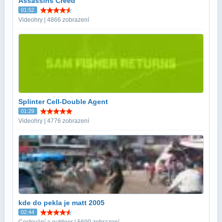
Assassins Creed
01:52
Videohry | 4866 zobrazení
Splinter Cell-Double Agent
01:29
Videohry | 4776 zobrazení
kde do pekla je matt 2005
02:44
Cestování a outdoor | 5690 zobrazení