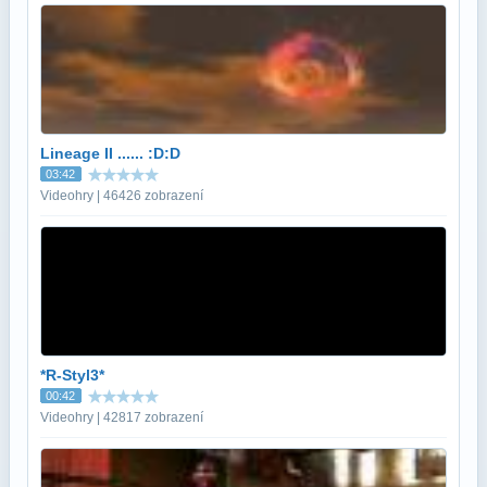
Lineage II ...... :D:D
03:42
Videohry | 46426 zobrazení
*R-Styl3*
00:42
Videohry | 42817 zobrazení