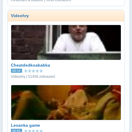
Videohry
Cheatdedkoababka
00:14
Videohry | 51458 zobrazení
Lesanka game
00:56