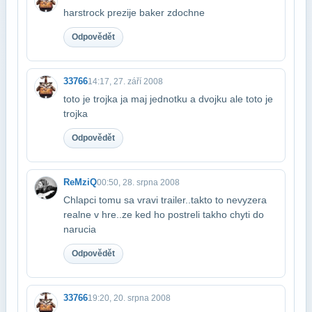
harstrock prezije baker zdochne
Odpovědět
33766
14:17, 27. září 2008
toto je trojka ja maj jednotku a dvojku ale toto je
trojka
Odpovědět
ReMziQ
00:50, 28. srpna 2008
Chlapci tomu sa vravi trailer..takto to nevyzera
realne v hre..ze ked ho postreli tak​ho chyti do
narucia
Odpovědět
33766
19:20, 20. srpna 2008