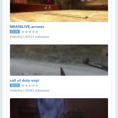
NBA06LIVE-answer
01:39
Videohry | 44213 zobrazení
call of duty-vopi
00:20
Videohry | 45581 zobrazení