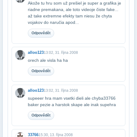
Akože tu hru som už prešiel je super a grafika je
riadne premakana, ale toto video​je čiste fake...
až take extremne efekty tam niesu že chyta
vojakov do naručia a​pod...
Odpovědět
alloo123
13:02, 31. října 2008
orech ale visla ha ha
Odpovědět
alloo123
13:02, 31. října 2008
supeeer hra mam vsetki dieli ale chyba33766
baker pezie a harstok skape ale inak supe​hra
Odpovědět
33766
15:30, 13. října 2008