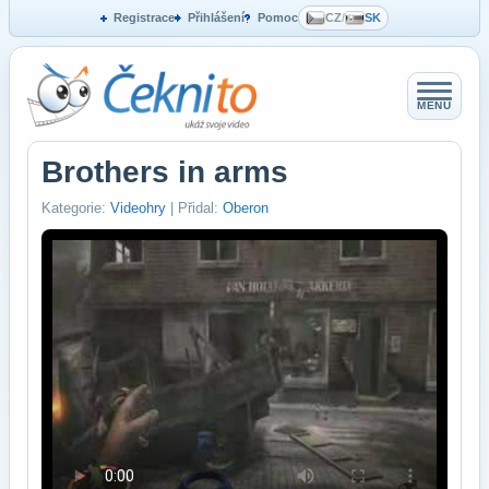
Registrace
Přihlášení
Pomoc
CZ
/
SK
MENU
Brothers in arms
Kategorie:
Videohry
| Přidal:
Oberon