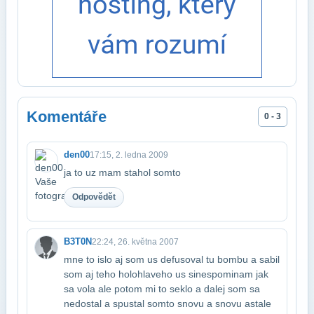
Komentáře
0 - 3
den00
17:15, 2. ledna 2009
ja to uz mam stahol somto
Odpovědět
B3T0N
22:24, 26. května 2007
mne to islo aj som us defusoval tu bombu a sabil
som aj teho holohlaveho us si​nespominam jak
sa vola ale potom mi to seklo a dalej som sa
nedostal a spustal som​to snovu a snovu astale