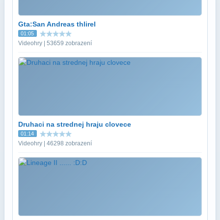
Gta:San Andreas thlirel
01:05
Videohry | 53659 zobrazení
Druhaci na strednej hraju clovece
01:14
Videohry | 46298 zobrazení