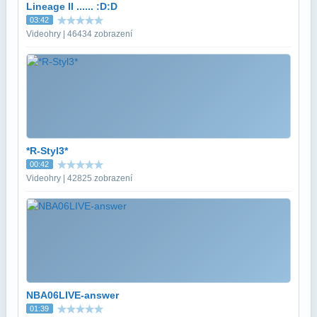
Lineage II ...... :D:D
03:42
Videohry | 46434 zobrazení
*R-Styl3*
00:42
Videohry | 42825 zobrazení
NBA06LIVE-answer
01:39