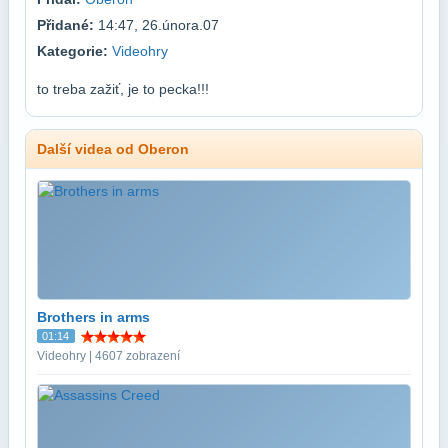
Přidané:
14:47, 26.února.07
Kategorie:
Videohry
to treba zažiť, je to pecka!!!
Další videa od Oberon
Brothers in arms
01:14
Videohry | 4607 zobrazení