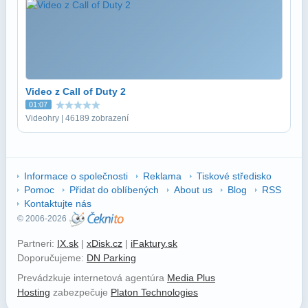
Video z Call of Duty 2
01:07
Videohry | 46189 zobrazení
Informace o společnosti
Reklama
Tiskové středisko
Pomoc
Přidat do oblíbených
About us
Blog
RSS
Kontaktujte nás
© 2006-2026
Partneri:
IX.sk
|
xDisk.cz
|
iFaktury.sk
Doporučujeme:
DN Parking
Prevádzkuje internetová agentúra
Media Plus
Hosting
zabezpečuje
Platon Technologies