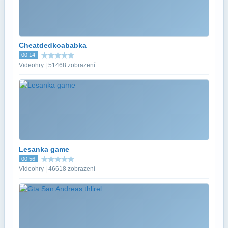
Cheatdedkoababka
00:14
Videohry | 51468 zobrazení
Lesanka game
00:56
Videohry | 46618 zobrazení