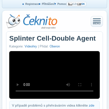
Registrace
Přihlášení
Pomoc
CZ
/
SK
MENU
Splinter Cell-Double Agent
Kategorie:
Videohry
| Přidal:
Oberon
V případě problémů s přehráváním videa klikněte
zde