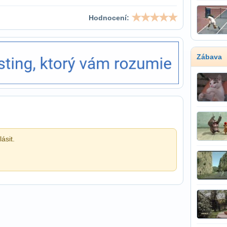
Hodnocení:
Zábava
ásit.