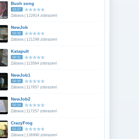
Bush song
03:07
Zábava | 122914 zobrazení
NewJob
00:30
Zábava | 121298 zobrazení
Katapult
00:31
Zábava | 113564 zobrazení
NewJob1
00:30
Zábava | 117857 zobrazení
NewJob2
00:34
Zábava | 117257 zobrazení
CrazyFrog
01:23
Zábava | 136990 zobrazení