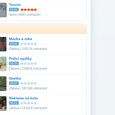
Tennis
00:03
Sport | 3482 zobrazení
Macka a ruka
00:55
Zábava | 150134 zobrazení
Prdící opičky
00:29
Zábava | 159826 zobrazení
Smrtka
00:37
Zábava | 182168 zobrazení
Reklama na kolu
00:21
Zábava | 131029 zobrazení