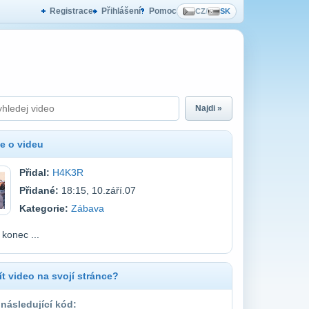
Registrace
Přihlášení
Pomoc
CZ
/
SK
Najdi »
e o videu
Přidal:
H4K3R
Přidané:
18:15, 10.září.07
Kategorie:
Zábava
 konec ...
t video na svojí stránce?
 následující kód: