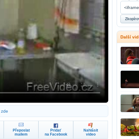
Další vi
zde
Přeposlat
Pridať
Nahlásit
mailem
na Facebook
video