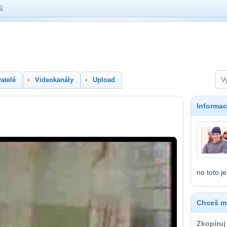
lů
atelé
Videokanály
Upload
Informac
no toto je
Chceš mí
Zkopíruj