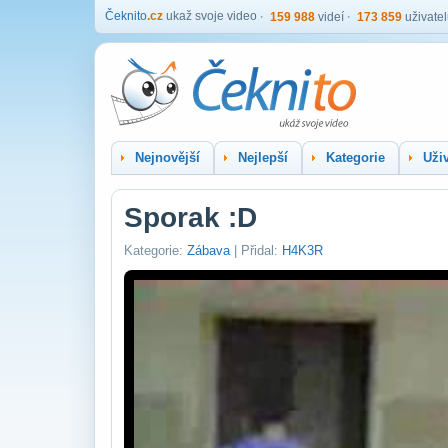
Čeknito
.cz
ukaž svoje video
159 988
videí
173 859
uživate
Nejnovější
Nejlepší
Kategorie
Uživ
Sporak :D
Kategorie:
Zábava
| Přidal:
H4K3R