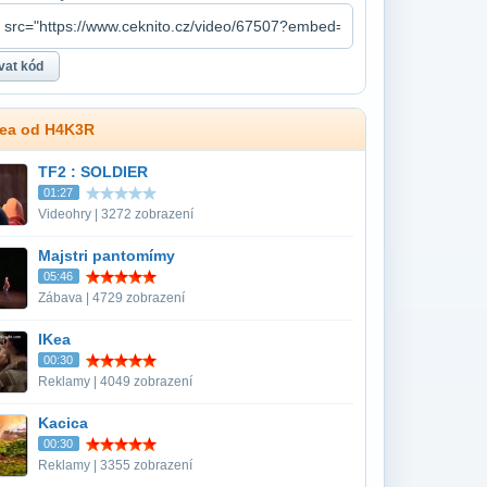
dea od H4K3R
TF2 : SOLDIER
01:27
Videohry | 3272 zobrazení
Majstri pantomímy
05:46
Zábava | 4729 zobrazení
IKea
00:30
Reklamy | 4049 zobrazení
Kacica
00:30
Reklamy | 3355 zobrazení