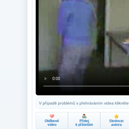
V případě problémů s přehráváním videa klikněte
Oblíbené
Přidej
Sledovat
video
k přátelům
autora