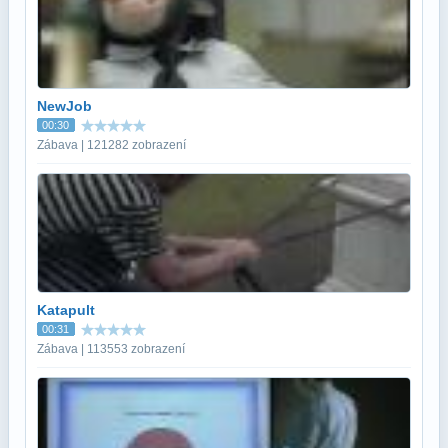
NewJob
00:30
Zábava | 121282 zobrazení
Katapult
00:31
Zábava | 113553 zobrazení