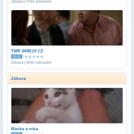
Zábava | 4703 zobrazení
TMR S08E19 CZ
20:31
Zábava | 4859 zobrazení
Zábava
Macka a ruka