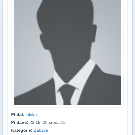
Přidal:
lololax
Přidané:
23:15, 28.srpna.15
Kategorie:
Zábava