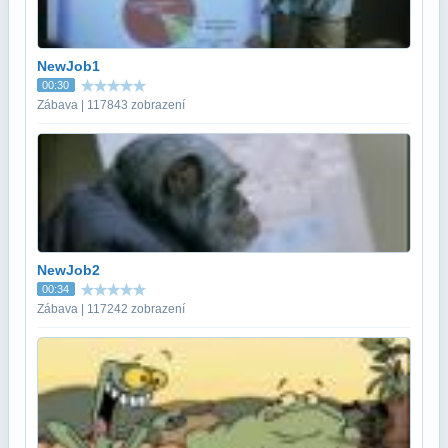
NewJob1
00:30
Zábava | 117843 zobrazení
NewJob2
00:34
Zábava | 117242 zobrazení