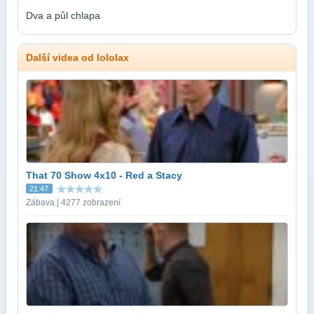
Dva a půl chlapa
Další videa od lololax
That 70 Show 4x10 - Red a Stacy
21:47
Zábava | 4277 zobrazení