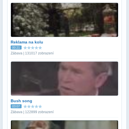
Reklama na kolu
00:21
Zábava | 131017 zobrazení
Bush song
03:07
Zábava | 122899 zobrazení