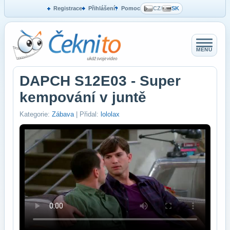
Registrace
Přihlášení
Pomoc
CZ
/
SK
MENU
DAPCH S12E03 - Super
kempování v juntě
Kategorie:
Zábava
| Přidal:
lololax