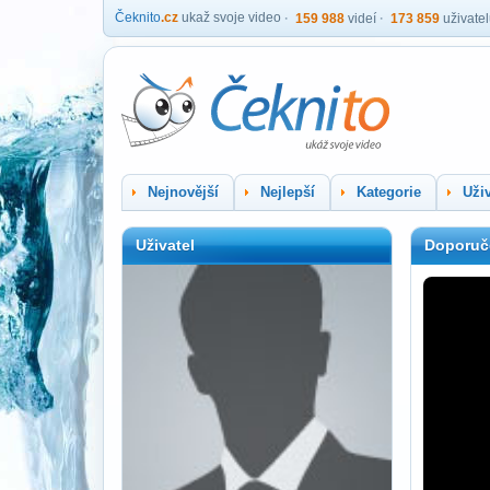
Čeknito
.cz
ukaž svoje video
159 988
videí
173 859
uživate
Nejnovější
Nejlepší
Kategorie
Uživ
Uživatel
Doporuč