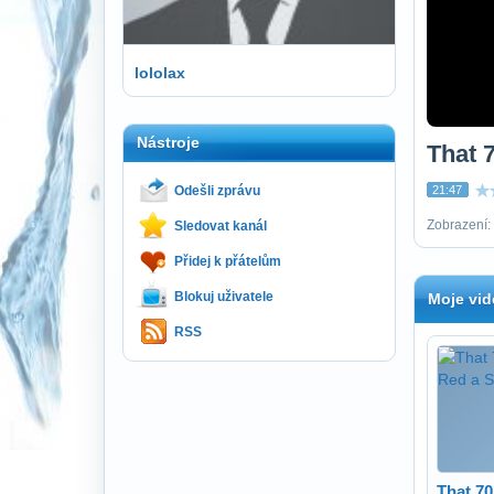
lololax
Nástroje
That 
Odešli zprávu
21:47
Zobrazení:
Sledovat kanál
Přidej k přátelům
Blokuj uživatele
Moje vid
RSS
That 7