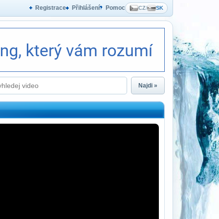
Registrace
Přihlášení
Pomoc
CZ
/
SK
Najdi »