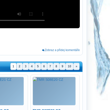
Zobraz a přidej komentáře
1
2
3
4
5
6
7
8
9
10
»