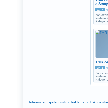
a Stacy
21:47
Zobrazen
Přidané:
Kategori
TMR S
20:31
Zobrazen
Přidané:
Kategori
Informace o společnosti
Reklama
Tiskové stř