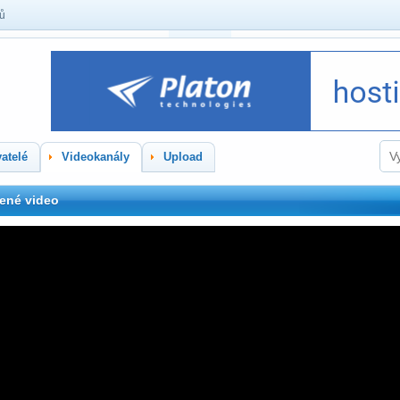
lů
atelé
Videokanály
Upload
ené video