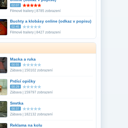
02:07
Filmové trailery | 8785 zobrazení
Buchty a klobásy online (odkaz v popisu)
02:45
Filmové trailery | 8427 zobrazení
Macka a ruka
00:55
Zábava | 150102 zobrazení
Prdící opičky
00:29
Zábava | 159797 zobrazení
Smrtka
00:37
Zábava | 182132 zobrazení
Reklama na kolu