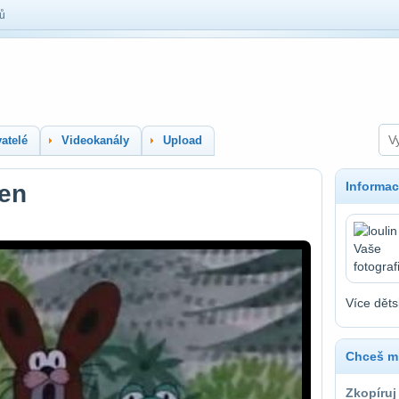
lů
atelé
Videokanály
Upload
Informac
men
Více děts
Chceš mí
Zkopíruj