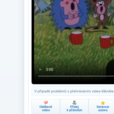
V případě problémů s přehráváním videa klikněte
Oblíbené
Přidej
Sledovat
video
k přátelům
autora