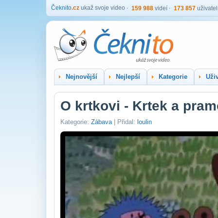
Čeknito
.cz
ukaž svoje video
159 988
videí
173 857
uživate
Nejnovější
Nejlepší
Kategorie
Uživ
O krtkovi - Krtek a pra
Kategorie:
Zábava
| Přidal:
loulin