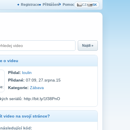
Registrace
Přihlášení
Pomoc
CZ
/
SK
Najdi »
e o videu
Přidal:
loulin
Přidané:
07:09, 27.srpna.15
Kategorie:
Zábava
kých seriálů: http://bit.ly/1f38PnO
t video na svojí stránce?
 následující kód: