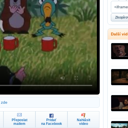
Další vid
zde
Přeposlat
Pridať
Nahlásit
mailem
na Facebook
video