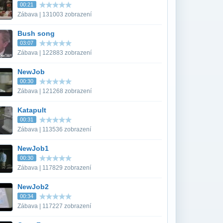
00:21
Zábava | 131003 zobrazení
Bush song
03:07
Zábava | 122883 zobrazení
NewJob
00:30
Zábava | 121268 zobrazení
Katapult
00:31
Zábava | 113536 zobrazení
NewJob1
00:30
Zábava | 117829 zobrazení
NewJob2
00:34
Zábava | 117227 zobrazení