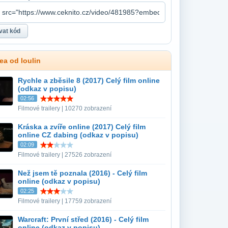
ea od loulin
Rychle a zběsile 8 (2017) Celý film online
(odkaz v popisu)
02:56
Filmové trailery | 10270 zobrazení
Kráska a zvíře online (2017) Celý film
online CZ dabing (odkaz v popisu)
02:09
Filmové trailery | 27526 zobrazení
Než jsem tě poznala (2016) - Celý film
online (odkaz v popisu)
02:25
Filmové trailery | 17759 zobrazení
Warcraft: První střed (2016) - Celý film
online (odkaz v popisu)