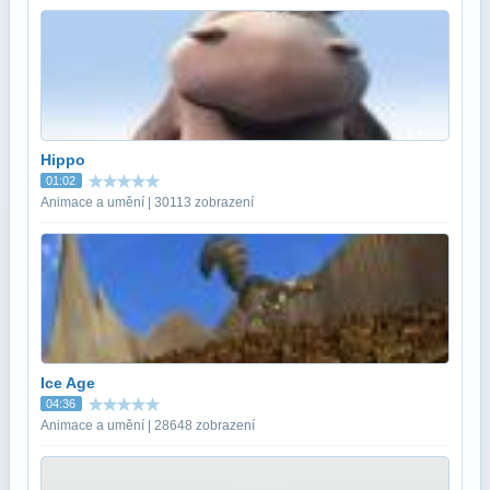
Hippo
01:02
Animace a umění | 30113 zobrazení
Ice Age
04:36
Animace a umění | 28648 zobrazení