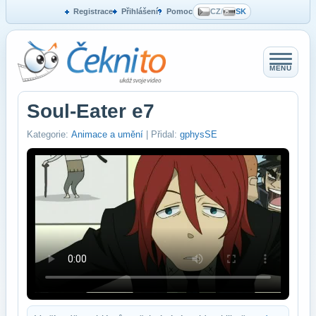
Registrace
Přihlášení
Pomoc
CZ
/
SK
MENU
Soul-Eater e7
Kategorie:
Animace a umění
| Přidal:
gphysSE