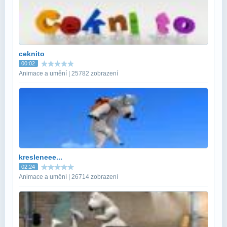
ceknito
00:02
Animace a umění | 25782 zobrazení
kresleneee...
02:24
Animace a umění | 26714 zobrazení