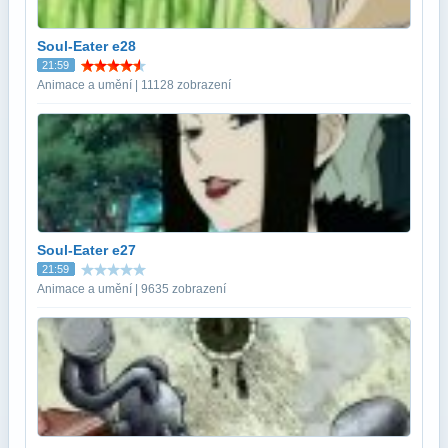
Soul-Eater e28
21:59
Animace a umění | 11128 zobrazení
Soul-Eater e27
21:59
Animace a umění | 9635 zobrazení