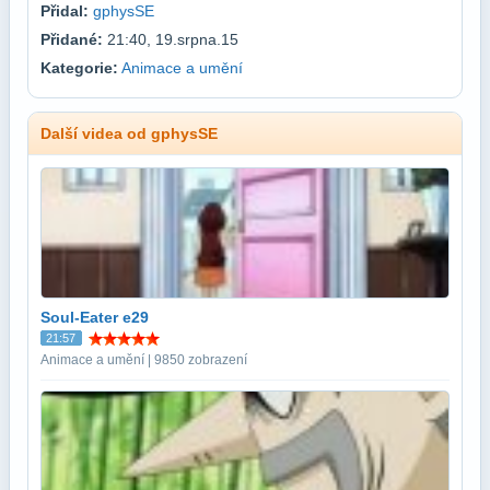
Přidal:
gphysSE
Přidané:
21:40, 19.srpna.15
Kategorie:
Animace a umění
Další videa od gphysSE
Soul-Eater e29
21:57
Animace a umění | 9850 zobrazení