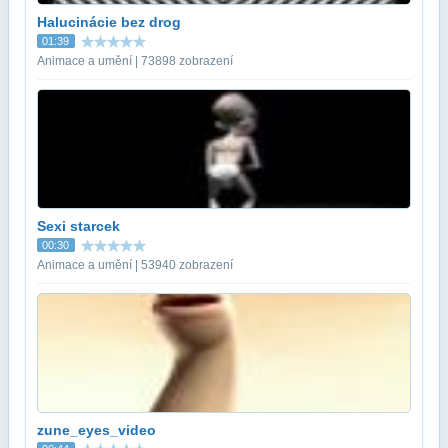
Halucinácie bez drog
01:39
Animace a umění | 73898 zobrazení
Sexi starcek
00:30
Animace a umění | 53940 zobrazení
zune_eyes_video