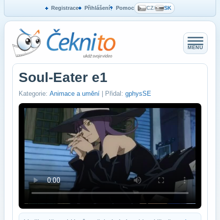
Registrace
Přihlášení
Pomoc
CZ
/
SK
MENU
Soul-Eater e1
Kategorie:
Animace a umění
| Přidal:
gphysSE