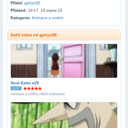
Přidal:
gphysSE
Přidané:
19:17, 19.srpna.15
Kategorie:
Animace a umění
Další videa od gphysSE
Soul-Eater e29
21:57
Animace a umění | 9850 zobrazení