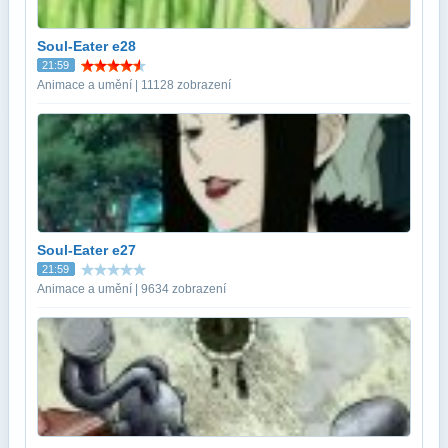
Soul-Eater e28
21:59
Animace a umění | 11128 zobrazení
Soul-Eater e27
21:59
Animace a umění | 9634 zobrazení