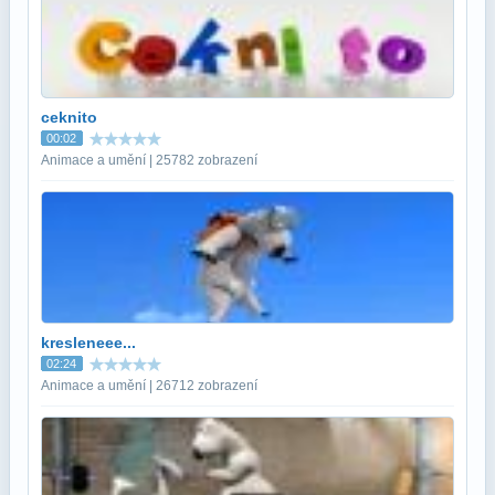
ceknito
00:02
Animace a umění | 25782 zobrazení
kresleneee...
02:24
Animace a umění | 26712 zobrazení