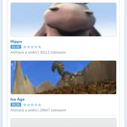
Hippo
01:02
Animace a umění | 30113 zobrazení
Ice Age
04:36
Animace a umění | 28647 zobrazení