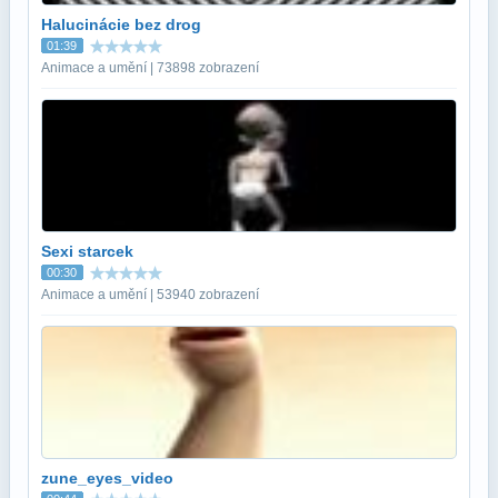
Halucinácie bez drog
01:39
Animace a umění | 73898 zobrazení
Sexi starcek
00:30
Animace a umění | 53940 zobrazení
zune_eyes_video