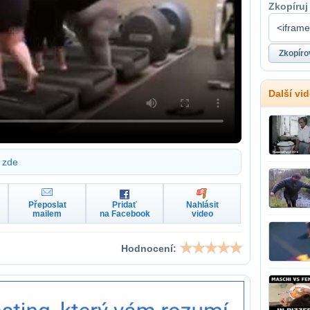
Zkopíruj
Další vi
zde
Přeposlat
Pridať
Nahlásit
mailem
na Facebook
video
Hodnocení: