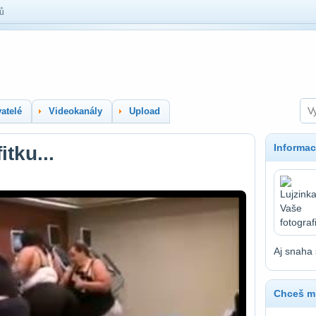
lů
atelé
Videokanály
Upload
Informac
tku...
Aj snaha 
Chceš mí