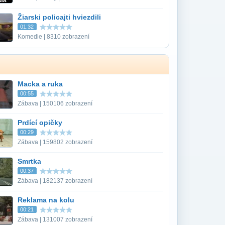
Žiarski policajti hviezdili
01:32
Komedie | 8310 zobrazení
Macka a ruka
00:55
Zábava | 150106 zobrazení
Prdící opičky
00:29
Zábava | 159802 zobrazení
Smrtka
00:37
Zábava | 182137 zobrazení
Reklama na kolu
00:21
Zábava | 131007 zobrazení