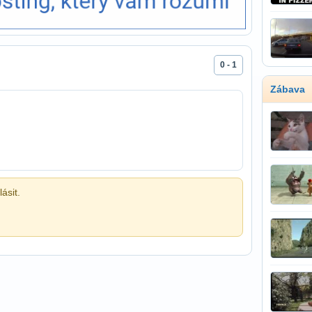
0 - 1
Zábava
ásit.