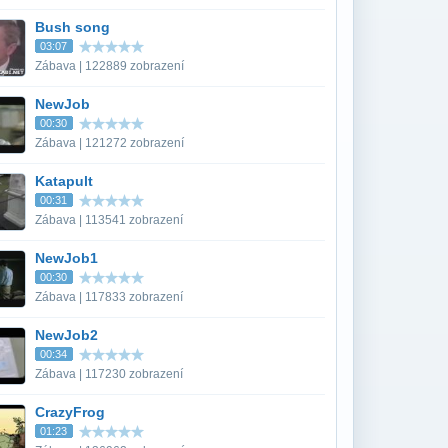
Bush song
03:07
Zábava | 122889 zobrazení
NewJob
00:30
Zábava | 121272 zobrazení
Katapult
00:31
Zábava | 113541 zobrazení
NewJob1
00:30
Zábava | 117833 zobrazení
NewJob2
00:34
Zábava | 117230 zobrazení
CrazyFrog
01:23