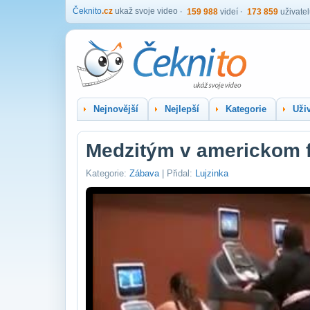
Čeknito
.cz
ukaž svoje video
159 988
videí
173 859
uživate
Nejnovější
Nejlepší
Kategorie
Uživ
Medzitým v americkom fi
Kategorie:
Zábava
| Přidal:
Lujzinka