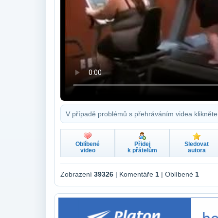
V případě problémů s přehráváním videa klikněte
Oblíbené
Přidej
Sledovat
video
k přátelům
autora
Zobrazení
39326
| Komentáře
1
| Oblíbené
1