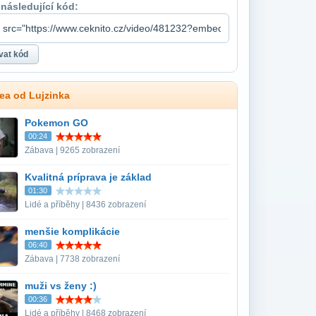
 následující kód:
dea od Lujzinka
Pokemon GO
00:24
Zábava | 9265 zobrazení
Kvalitná príprava je základ
01:30
Lidé a příběhy | 8436 zobrazení
menšie komplikácie
06:40
Zábava | 7738 zobrazení
muži vs ženy :)
00:36
Lidé a příběhy | 8468 zobrazení