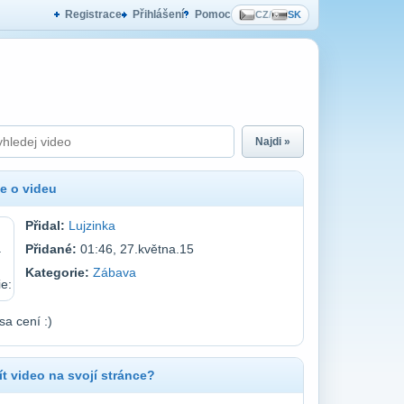
Registrace
Přihlášení
Pomoc
CZ
/
SK
Najdi »
e o videu
Přidal:
Lujzinka
Přidané:
01:46, 27.května.15
Kategorie:
Zábava
sa cení :)
t video na svojí stránce?