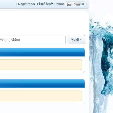
Registrace
Přihlášení
Pomoc
CZ
/
SK
Najdi »