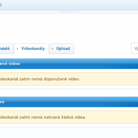
lů
atelé
Videokanály
Upload
ené video
ideokanál zatím nemá doporučené video.
ea
ideokanál zatím nemá nahraná žádná videa.