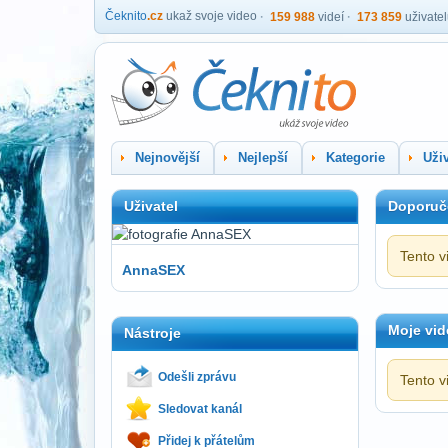
Čeknito
.cz
ukaž svoje video
159 988
videí
173 859
uživate
Nejnovější
Nejlepší
Kategorie
Uživ
Uživatel
Doporuč
Tento v
AnnaSEX
Moje vid
Nástroje
Odešli zprávu
Tento v
Sledovat kanál
Přidej k přátelům