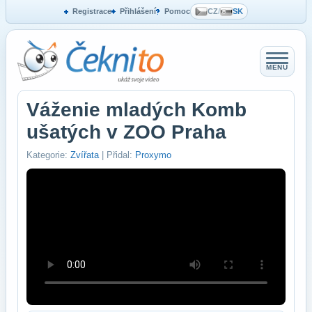
Registrace
Přihlášení
Pomoc
CZ
/
SK
MENU
Váženie mladých Komb
ušatých v ZOO Praha
Kategorie:
Zvířata
| Přidal:
Proxymo