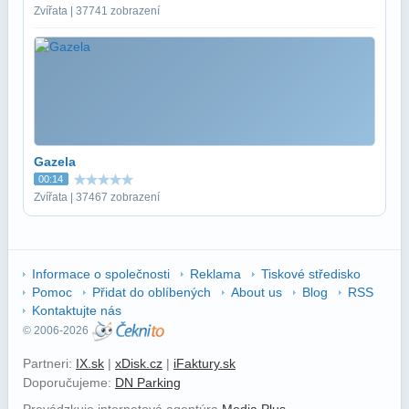
Zvířata | 37741 zobrazení
Gazela
00:14
Zvířata | 37467 zobrazení
Informace o společnosti
Reklama
Tiskové středisko
Pomoc
Přidat do oblíbených
About us
Blog
RSS
Kontaktujte nás
© 2006-2026
Partneri:
IX.sk
|
xDisk.cz
|
iFaktury.sk
Doporučujeme:
DN Parking
Prevádzkuje internetová agentúra
Media Plus