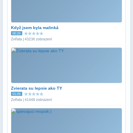
Když jsem byla malinká
00:26
Zvířata | 43236 zobrazení
Zvierata su lepsie ako TY
01:09
Zvířata | 41448 zobrazení