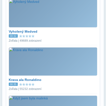
Vyholený Medved
00:32
Zvířata | 49689 zobrazení
Krava ala Ronaldino
00:35
Zvířata | 55232 zobrazení