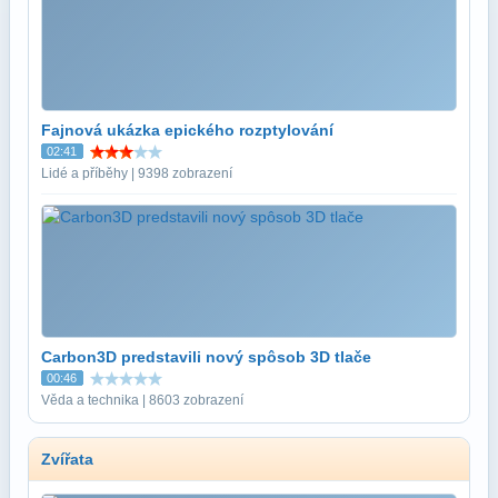
Fajnová ukázka epického rozptylování
02:41
Lidé a příběhy | 9398 zobrazení
Carbon3D predstavili nový spôsob 3D tlače
00:46
Věda a technika | 8603 zobrazení
Zvířata