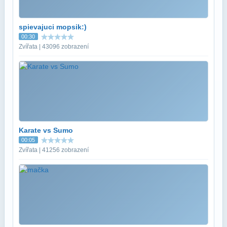
spievajuci mopsik:)
00:30
Zvířata | 43096 zobrazení
Karate vs Sumo
00:05
Zvířata | 41256 zobrazení