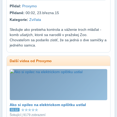
Přidal:
Proxymo
Přidané:
00:02, 23.března.15
Kategorie:
Zvířata
Sledujte ako prebieha kontrola a váženie troch mláďat -
komb ušatých, ktoré sa narodili v pražskej Zoo.
Chovateľom sa podarilo zistiť, že sa jedná o dve samičky a
jedného samca.
Další videa od Proxymo
Ako si opilec na elektrickom oplôtku ustlal
01:12
Šokující | 9179 zobrazení