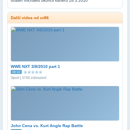
shawn michaels ukoncil karieru 28.3.2010
Další videa od ur86
WWE NXT 3/8/2010 part 1
09:10
Sport | 3740 zobrazení
John Cena vs. Kurt Angle Rap Battle