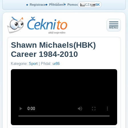
Registrace
Přihlášení
Pomoc
CZ
/
SK
MENU
Shawn Michaels(HBK)
Career 1984-2010
Kategorie:
Sport
| Přidal:
ur86