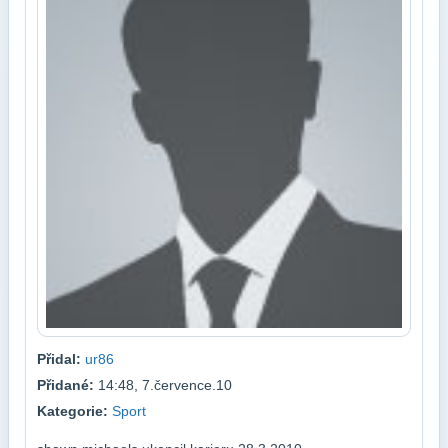
Přidal:
ur86
Přidané:
14:48, 7.července.10
Kategorie:
Sport