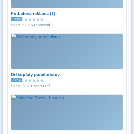
Futbalová reklama (1)
01:00
Sport | 52316 zobrazení
Držkopády parašutistov
01:14
Sport | 50911 zobrazení