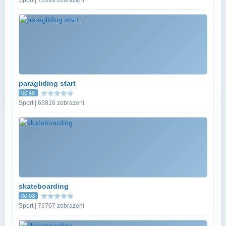
paragliding start
00:48
Sport | 63816 zobrazení
skateboarding
00:03
Sport | 76707 zobrazení