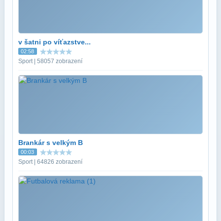
v šatni po víťazstve...
02:58
Sport | 58057 zobrazení
Brankár s velkým B
00:03
Sport | 64826 zobrazení