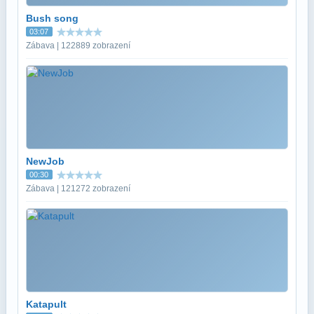
Bush song
03:07
Zábava | 122889 zobrazení
NewJob
00:30
Zábava | 121272 zobrazení
Katapult