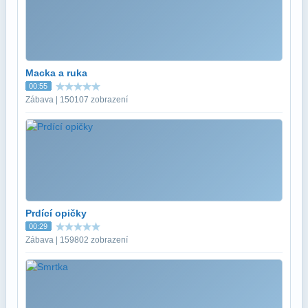
Macka a ruka
00:55
Zábava | 150107 zobrazení
Prdící opičky
00:29
Zábava | 159802 zobrazení