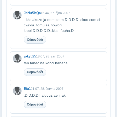
JaNuShQa
16:44, 27. října 2007
..kks akoze ja nemozem:D:D:D:D..skoo som si
cwrkla..tomu sa howori​
loool:D:D:D:D:D..kks...fuuha:D
Odpovědět
joky525
18:07, 28. září 2007
ten tanec na konci hahaha
Odpovědět
Efa1
21:07, 28. června 2007
:D:D:D:D haluuuz ae inak
Odpovědět