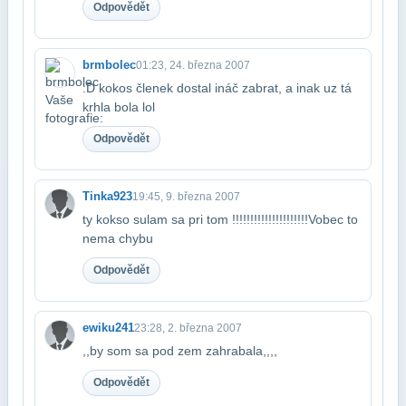
Odpovědět
brmbolec
01:23, 24. března 2007
:D kokos členek dostal ináč zabrat, a inak uz tá
krhla bola lol
Odpovědět
Tinka923
19:45, 9. března 2007
ty kokso sulam sa pri tom !!!!!!!!!!!!!!!!!!!!!Vobec to
nema chybu
Odpovědět
ewiku241
23:28, 2. března 2007
,,by som sa pod zem zahrabala,,,,
Odpovědět