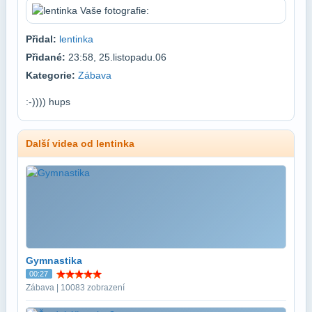
Přidal:
lentinka
Přidané:
23:58, 25.listopadu.06
Kategorie:
Zábava
:-)))) hups
Další videa od lentinka
Gymnastika
00:27
Zábava | 10083 zobrazení