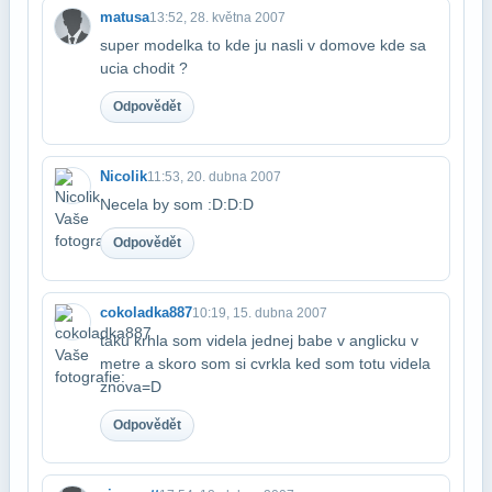
matusa
13:52, 28. května 2007
super modelka to kde ju nasli v domove kde sa
ucia chodit ?
Odpovědět
Nicolik
11:53, 20. dubna 2007
Necela by som :D:D:D
Odpovědět
cokoladka887
10:19, 15. dubna 2007
taku krhla som videla jednej babe v anglicku v
metre a skoro som si cvrkla ked som to​tu videla
znova=D
Odpovědět