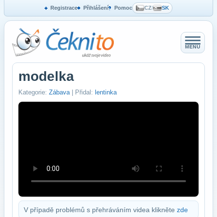
Registrace
Přihlášení
Pomoc
CZ
/
SK
MENU
modelka
Kategorie:
Zábava
| Přidal:
lentinka
V případě problémů s přehráváním videa klikněte
zde