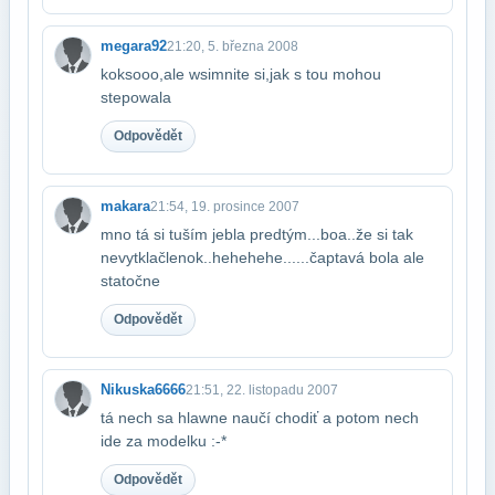
megara92
21:20, 5. března 2008
koksooo,ale wsimnite si,jak s tou mohou
stepowala
Odpovědět
makara
21:54, 19. prosince 2007
mno tá si tuším jebla predtým...boa..že si tak
nevytkla​členok..hehehehe......čaptavá bola ale
statočne
Odpovědět
Nikuska6666
21:51, 22. listopadu 2007
tá nech sa hlawne naučí chodiť a potom nech
ide za modelku :-*
Odpovědět