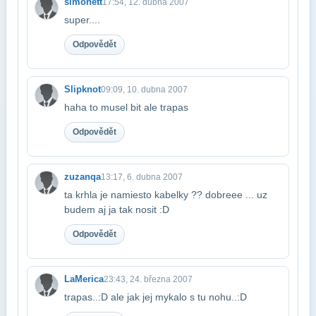
simonett
17:54, 12. dubna 2007
super....
Odpovědět
Slipknot
09:09, 10. dubna 2007
haha to musel bit ale trapas
Odpovědět
zuzanqa
13:17, 6. dubna 2007
ta krhla je namiesto kabelky ?? dobreee ... uz
budem aj ja tak nosit :D
Odpovědět
LaMerica
23:43, 24. března 2007
trapas..:D ale jak jej mykalo s tu nohu..:D