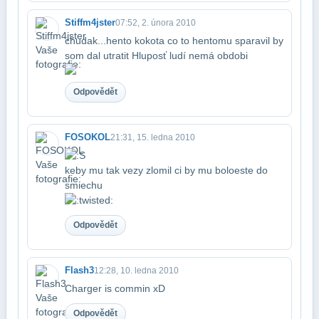
Stiffm4jster
07:52, 2. února 2010
chudak...hento kokota co to hentomu sparavil by
som dal utratit
Hluposť ludí nemá obdobi
Odpovědět
FOSOKOL
21:31, 15. ledna 2010
keby mu tak vezy zlomil ci by mu bolo​este do
smiechu
Odpovědět
Flash3
12:28, 10. ledna 2010
Charger is commin xD
Odpovědět