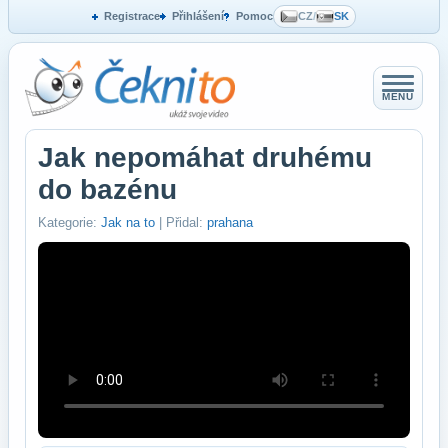
Registrace
Přihlášení
Pomoc
CZ
/
SK
MENU
Jak nepomáhat druhému
do bazénu
Kategorie:
Jak na to
| Přidal:
prahana