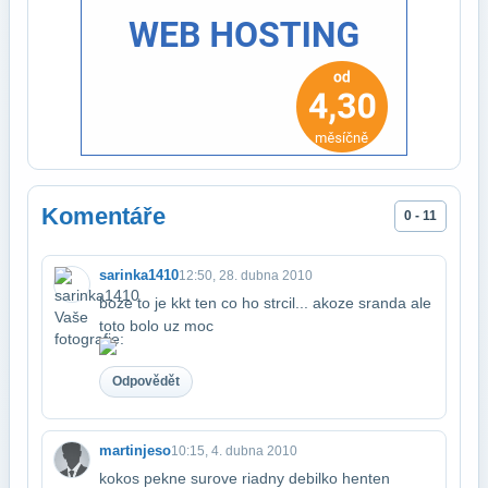
Komentáře
0 - 11
sarinka1410
12:50, 28. dubna 2010
boze to je kkt ten co ho strcil... akoze sranda ale
toto bolo uz moc
Odpovědět
martinjeso
10:15, 4. dubna 2010
kokos pekne surove riadny debilko henten