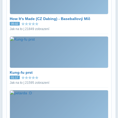
How It's Made (CZ Dabing) - Baseballový Míč
05:02
Jak na to | 21849 zobrazení
Kung-fu prst
01:17
Jak na to | 21595 zobrazení