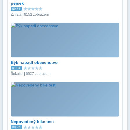
pejsek
00:54
Zvířata | 8152 zobrazení
Býk napadl obecenstvo
01:04
Šokující | 6527 zobrazení
Nepovedený bike test
00:22