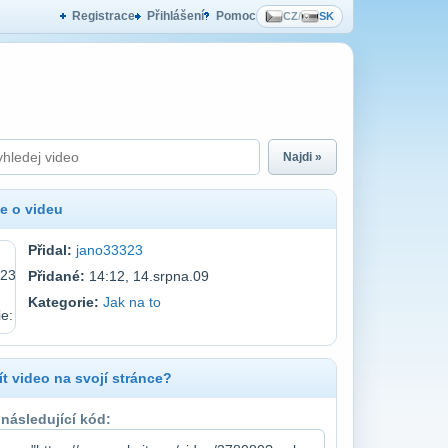
Registrace
Přihlášení
Pomoc
CZ
/
SK
Najdi »
e o videu
Přidal:
jano33323
Přidané:
14:12, 14.srpna.09
Kategorie:
Jak na to
t video na svojí stránce?
 následující kód: