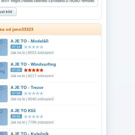
dea od jano33323
A JE TO - Modeláři
07:14
Jak na to | 8553 zobrazení
A JE TO - Windsurfing
07:28
Jak na to | 8217 zobrazení
A JE TO - Trezor
07:08
Jak na to | 8040 zobrazení
A JE TO Klíč
06:55
Jak na to | 7798 zobrazení
A JE TO - Kulečník