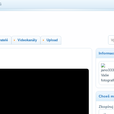
lů
atelé
Videokanály
Upload
Informac
Chceš mí
Zkopíruj