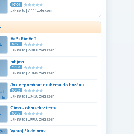
07:06
Jak na to | 7777 zobrazení
o
ExPeRimEnT
02:21
Jak na to | 24068 zobrazení
mhjmh
22:50
Jak na to | 21049 zobrazení
Jak nepomáhat druhému do bazénu
00:52
Jak na to | 13436 zobrazení
Gimp - obrázek v textu
00:55
Jak na to | 10006 zobrazení
Vyhraj 20 dolarov