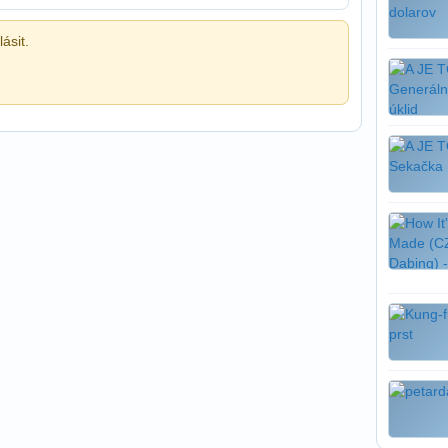
ásit.