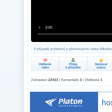
V případě problémů s přehráváním videa klikněte
Oblíbené
Přidej
Sledovat
video
k přátelům
autora
Zobrazení
22422
| Komentáře
3
| Oblíbené
1