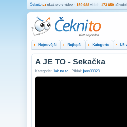
Čeknito
.cz
ukaž svoje video
159 988
videí
173 859
uživate
Nejnovější
Nejlepší
Kategorie
Uživ
A JE TO - Sekačka
Kategorie:
Jak na to
| Přidal:
jano33323