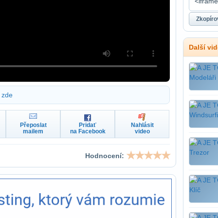
Další vi
zde
Přeposlat
Pridať
Nahlásit
mailem
na Facebook
video
Hodnocení: