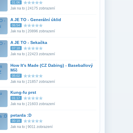
01:06
Jak na to | 24175 zobrazení
A JE TO - Generální úklid
06:54
Jak na to | 20896 zobrazení
A JE TO - Sekačka
07:18
Jak na to | 22423 zobrazení
How It's Made (CZ Dabing) - Baseballový
Míč
05:02
Jak na to | 21857 zobrazení
Kung-fu prst
01:17
Jak na to | 21603 zobrazení
petarda :D
00:18
Jak na to | 9011 zobrazení