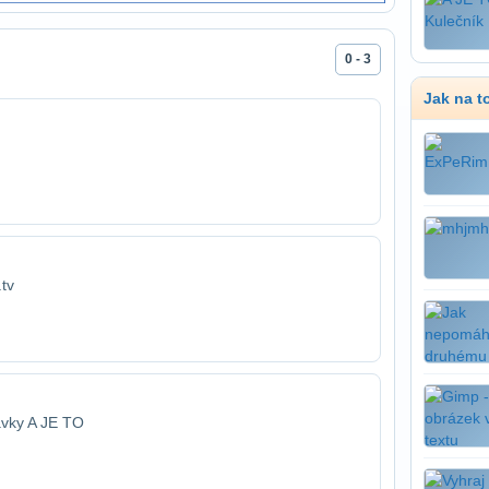
0 - 3
Jak na t
tv
vky A JE TO