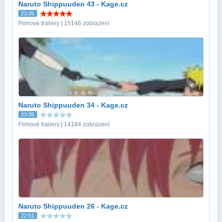
Naruto Shippuuden 43 - Kage.cz
23:05
Filmové trailery | 15146 zobrazení
Naruto Shippuuden 34 - Kage.cz
23:05
Filmové trailery | 14184 zobrazení
Naruto Shippuuden 26 - Kage.cz
22:51