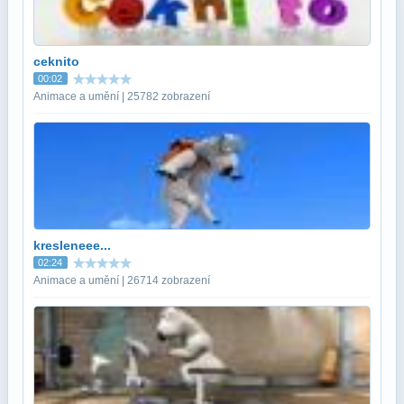
ceknito
00:02
Animace a umění | 25782 zobrazení
kresleneee...
02:24
Animace a umění | 26714 zobrazení