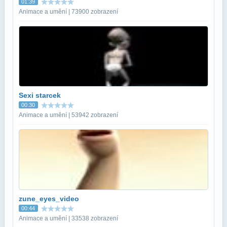
01:39
Animace a umění | 73900 zobrazení
Sexi starcek
00:30
Animace a umění | 53942 zobrazení
zune_eyes_video
00:44
Animace a umění | 33538 zobrazení