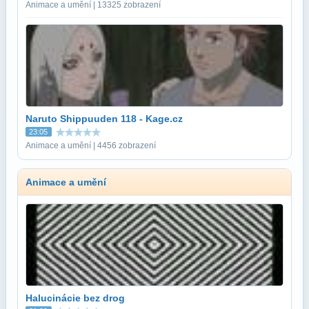
Animace a umění | 13325 zobrazení
Naruto Shippuuden 118 - Kage.cz
23:05
Animace a umění | 4456 zobrazení
Animace a umění
Halucinácie bez drog