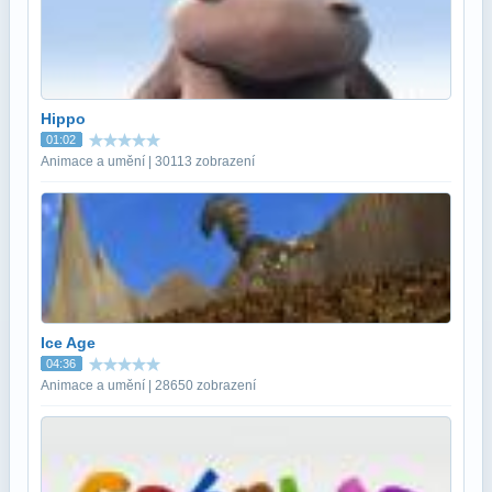
Hippo
01:02
Animace a umění | 30113 zobrazení
Ice Age
04:36
Animace a umění | 28650 zobrazení