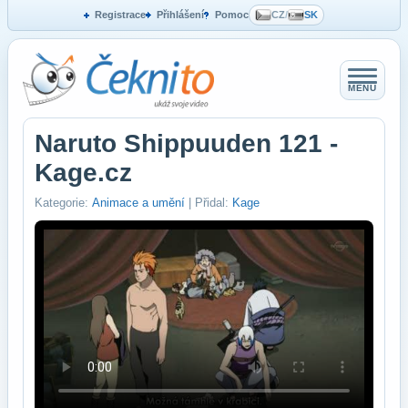
Registrace
Přihlášení
Pomoc
CZ
/
SK
MENU
Naruto Shippuuden 121 -
Kage.cz
Kategorie:
Animace a umění
| Přidal:
Kage