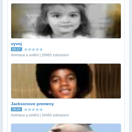
vyvoj
00:17
Animace a umění | 28965 zobrazení
Jacksonove premeny
00:26
Animace a umění | 34060 zobrazení