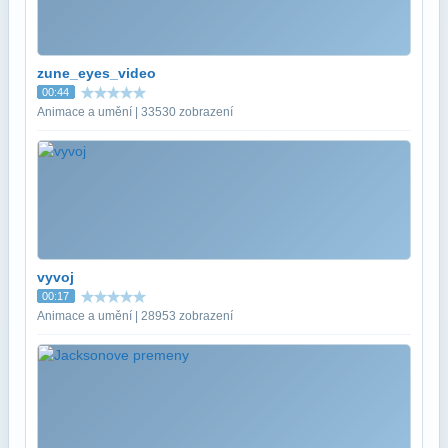
zune_eyes_video
00:44
Animace a umění | 33530 zobrazení
vyvoj
00:17
Animace a umění | 28953 zobrazení