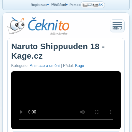
Registrace
Přihlášení
Pomoc
CZ
/
SK
MENU
Naruto Shippuuden 18 -
Kage.cz
Kategorie:
Animace a umění
| Přidal:
Kage