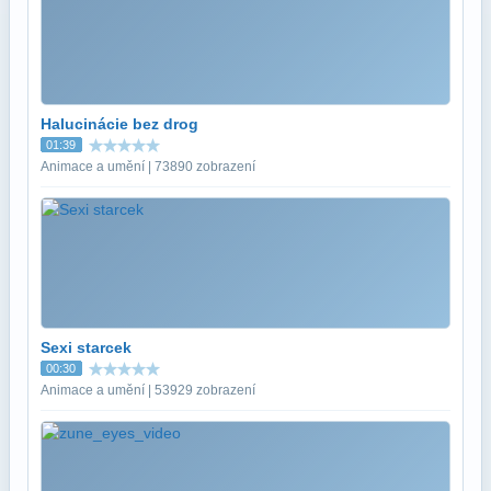
Halucinácie bez drog
01:39
Animace a umění | 73890 zobrazení
Sexi starcek
00:30
Animace a umění | 53929 zobrazení