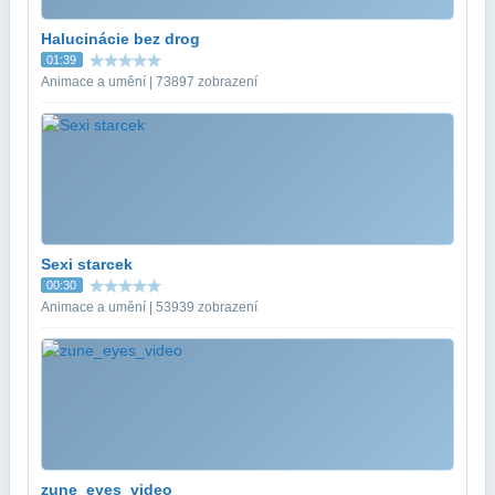
Halucinácie bez drog
01:39
Animace a umění | 73897 zobrazení
Sexi starcek
00:30
Animace a umění | 53939 zobrazení
zune_eyes_video