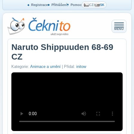
Registrace
Přihlášení
Pomoc
CZ
/
SK
MENU
Naruto Shippuuden 68-69
CZ
Kategorie:
Animace a umění
| Přidal:
initow