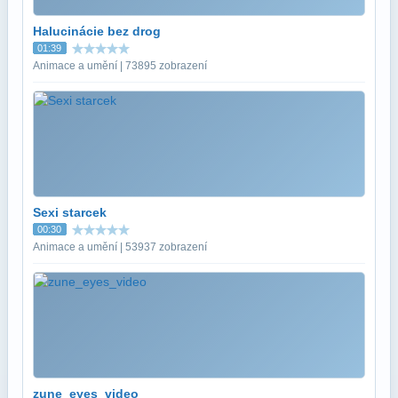
Halucinácie bez drog
01:39
Animace a umění | 73895 zobrazení
Sexi starcek
00:30
Animace a umění | 53937 zobrazení
zune_eyes_video