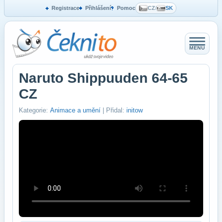
Registrace
Přihlášení
Pomoc
CZ
/
SK
MENU
Naruto Shippuuden 64-65
CZ
Kategorie:
Animace a umění
| Přidal:
initow