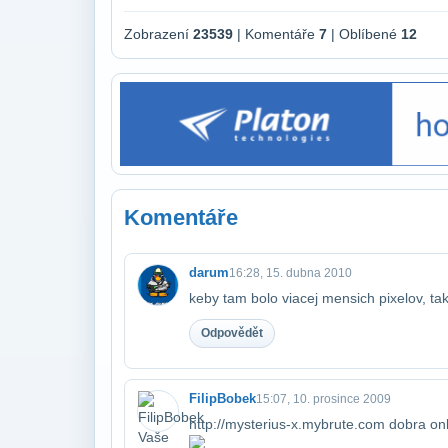
Zobrazení
23539
| Komentáře
7
| Oblíbené
12
Komentáře
darum
16:28, 15. dubna 2010
keby tam bolo viacej mensich pixelov, tak
Odpovědět
FilipBobek
15:07, 10. prosince 2009
http://mysterius-x.mybrute.com dobra o