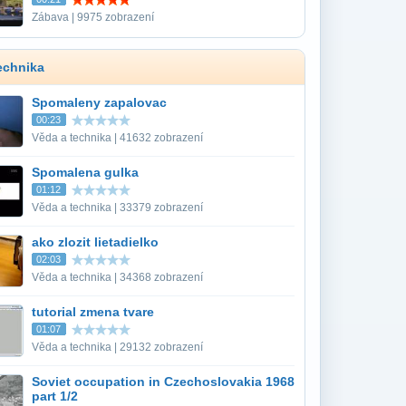
Zábava | 9975 zobrazení
echnika
Spomaleny zapalovac
00:23
Věda a technika | 41632 zobrazení
Spomalena gulka
01:12
Věda a technika | 33379 zobrazení
ako zlozit lietadielko
02:03
Věda a technika | 34368 zobrazení
tutorial zmena tvare
01:07
Věda a technika | 29132 zobrazení
Soviet occupation in Czechoslovakia 1968
part 1/2