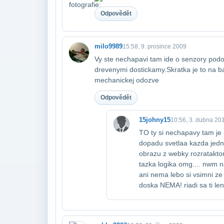
Odpovědět
milo9989
15:58, 9. prosince 2009
Vy ste nechapavi tam ide o senzory podo
drevenymi dostickamy.Skratka je to na 
mechanickej odozve
Odpovědět
15johny15
10:56, 3. dubna 20
TO ty si nechapavy tam je
dopadu svetla​a kazda jed
obrazu z webky rozrata​ktor
tazka logika omg.... nwm 
ani nema lebo si vsimni ze
doska NEMA! riadi sa ti l