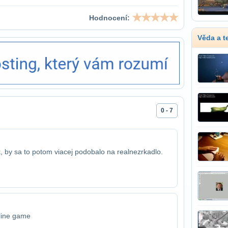
Hodnocení:
Věda a t
0 - 7
, by sa to potom viacej podobalo na realne​zrkadlo.
nline game