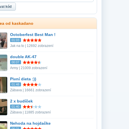
dea od kaskadano
Octoberfest Best Man !
01:03
Jak na to | 12692 zobrazení
double AK-47
00:07
Army | 21009 zobrazení
Pivní dieta :))
01:48
Zábava | 16661 zobrazení
2 x budíček
01:40
Zábava | 11885 zobrazení
Nehoda na hojdačke
00:21