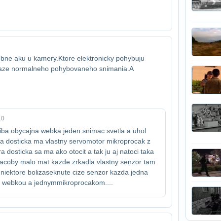
bne aku u kamery.Ktore elektronicky pohybuju​
baze normalneho pohybovaneho snimania.A​
10
 iba obycajna webka jeden snimac svetla a uhol
na dosticka ma vlastny servomotor mikroprocak z
a dosticka sa ma ako otocit a tak ju aj natoci taka
naco​by malo mat kazde zrkadla vlastny senzor tam
 niektore boli​zaseknute cize senzor kazda jedna
en webkou a jednym​mikroprocakom....