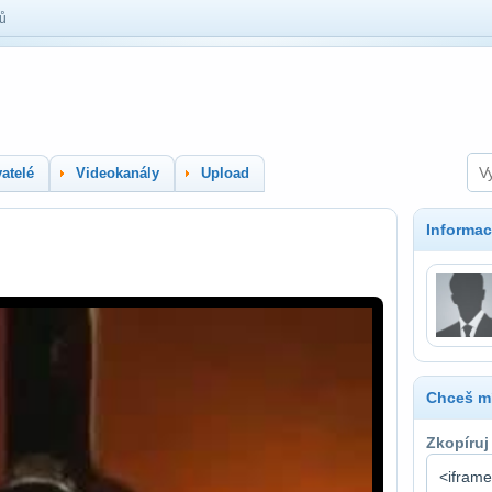
lů
atelé
Videokanály
Upload
Informac
Chceš mí
Zkopíruj