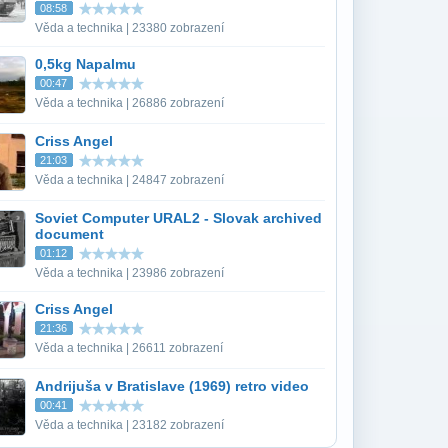
08:58
Věda a technika | 23380 zobrazení
0,5kg Napalmu
00:47
Věda a technika | 26886 zobrazení
Criss Angel
21:03
Věda a technika | 24847 zobrazení
Soviet Computer URAL2 - Slovak archived
document
01:12
Věda a technika | 23986 zobrazení
Criss Angel
21:36
Věda a technika | 26611 zobrazení
Andrijuša v Bratislave (1969) retro video
00:41
Věda a technika | 23182 zobrazení