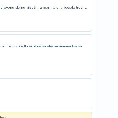
drevenu skrinu vilsetim a mam aj s farbou​ale trocha
blbost naco zrkadlo vkotom sa vlasne ani​nevidim na
ásit.