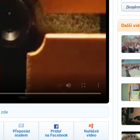
Další vi
zde
Přeposlat
Pridať
Nahlásit
mailem
na Facebook
video