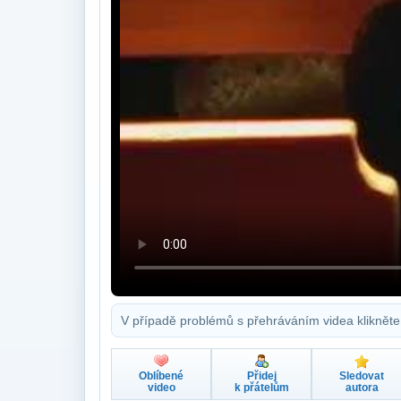
V případě problémů s přehráváním videa klikněte
Oblíbené
Přidej
Sledovat
video
k přátelům
autora