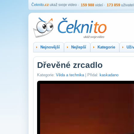
Čeknito
.cz
ukaž svoje video
159 988
videí
173 859
uživate
Nejnovější
Nejlepší
Kategorie
Uživ
Dřevěné zrcadlo
Kategorie:
Věda a technika
| Přidal:
kaskadano