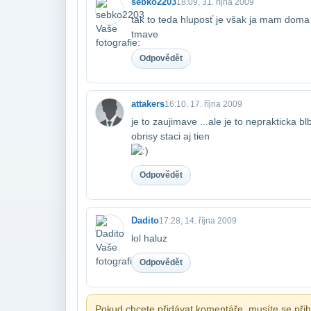
sebko2203
18:09, 31. října 2009
tak to teda hluposť je však ja mam doma 
tmave
Odpovědět
attakers
16:10, 17. října 2009
je to zaujimave ...ale je to neprakticka 
obrisy staci aj tien
Odpovědět
Dadito
17:28, 14. října 2009
lol haluz
Odpovědět
Pokud chcete přidávat komentáře, musíte se přihl