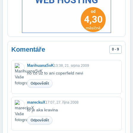
Komentáře
0 - 9
MarihuanaSvK
13:38, 21. srpna 2009
no co uz to ani coperfield nevi
Odpovědět
mareckuX
17:07, 27. října 2008
to je aka kravina
Odpovědět