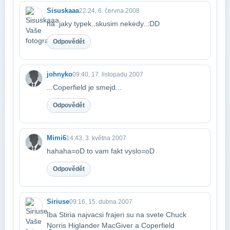
Sisuskaaa
22:24, 6. června 2008
ha..jaky typek..skusim nekedy..:DD
Odpovědět
johnyko
09:40, 17. listopadu 2007
...Coperfield je smejd...
Odpovědět
Mimi6
14:43, 3. května 2007
hahaha=oD to vam fakt vyslo=oD
Odpovědět
Siriuse
09:16, 15. dubna 2007
Iba Stiria najvacsi frajeri su na svete Chuck
Norris Higlander MacGiver a Coperfield