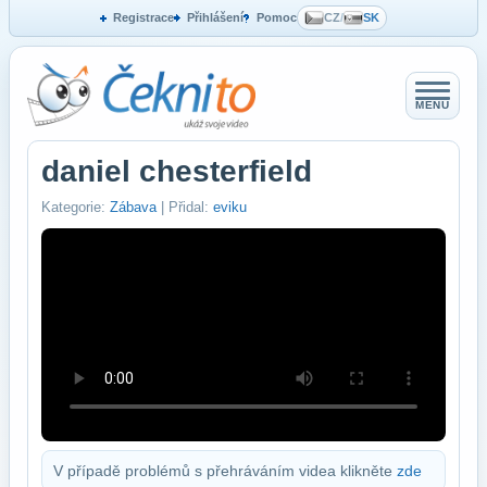
Registrace
Přihlášení
Pomoc
CZ
/
SK
MENU
daniel chesterfield
Kategorie:
Zábava
| Přidal:
eviku
V případě problémů s přehráváním videa klikněte
zde