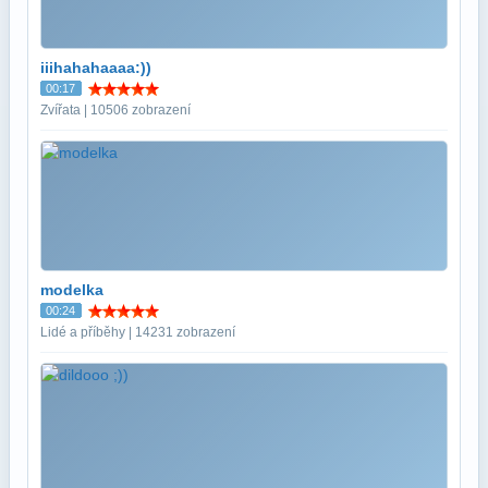
iiihahahaaaa:))
00:17
Zvířata | 10506 zobrazení
modelka
00:24
Lidé a příběhy | 14231 zobrazení