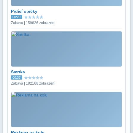
Prdící opičky
00:29
Zábava | 159826 zobrazení
Smrtka
00:37
Zábava | 182168 zobrazení
Reklama na kolu