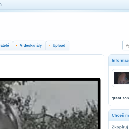
lů
atelé
Videokanály
Upload
Informac
great son
Chceš mí
Zkopíruj