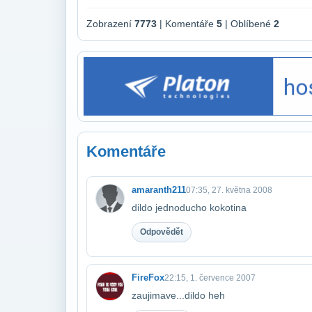
Zobrazení
7773
| Komentáře
5
| Oblíbené
2
Komentáře
amaranth211
07:35, 27. května 2008
dildo jednoducho kokotina
Odpovědět
FireFox
22:15, 1. července 2007
zaujimave...dildo heh