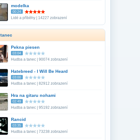
modelka
00:24
Lidé a příběhy | 14227 zobrazení
 tanec
Pekna piesen
03:04
Hudba a tanec | 90074 zobrazení
Hatebreed - I Will Be Heard
03:00
Hudba a tanec | 82912 zobrazení
Hra na gitaru nohami
02:49
Hudba a tanec | 95192 zobrazení
Rancid
03:35
Hudba a tanec | 73238 zobrazení