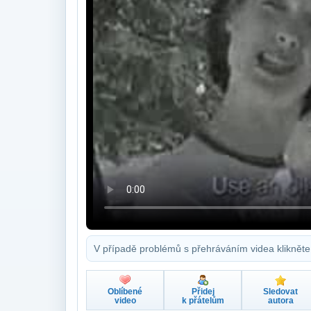
V případě problémů s přehráváním videa klikněte
Oblíbené
Přidej
Sledovat
video
k přátelům
autora