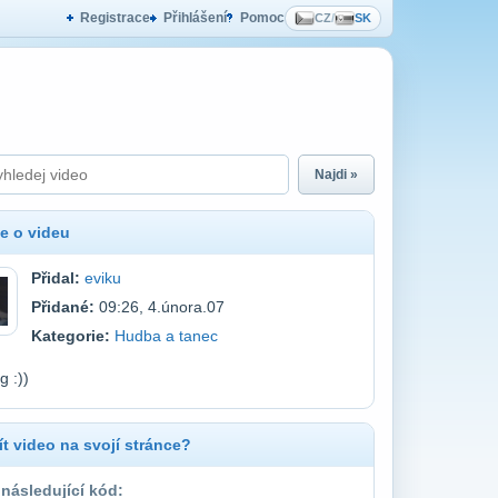
Registrace
Přihlášení
Pomoc
CZ
/
SK
Najdi »
e o videu
Přidal:
eviku
Přidané:
09:26, 4.února.07
Kategorie:
Hudba a tanec
g :))
t video na svojí stránce?
 následující kód: