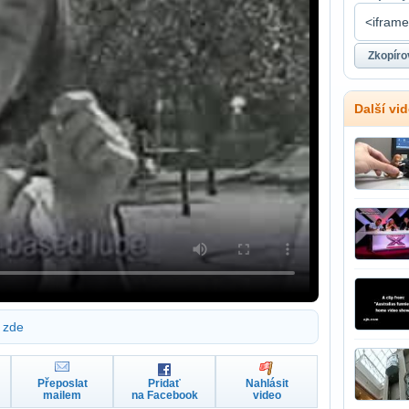
Další vi
zde
Přeposlat
Pridať
Nahlásit
mailem
na Facebook
video