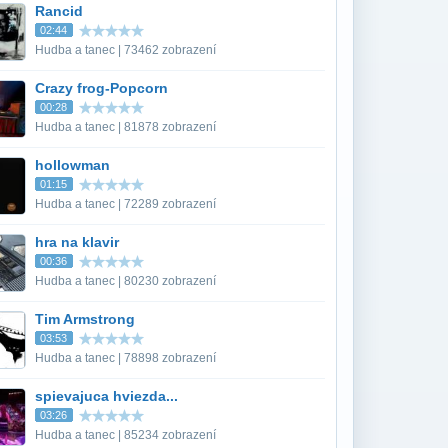
Rancid
02:44
Hudba a tanec | 73462 zobrazení
Crazy frog-Popcorn
00:28
Hudba a tanec | 81878 zobrazení
hollowman
01:15
Hudba a tanec | 72289 zobrazení
hra na klavir
00:36
Hudba a tanec | 80230 zobrazení
Tim Armstrong
03:53
Hudba a tanec | 78898 zobrazení
spievajuca hviezda...
03:26
Hudba a tanec | 85234 zobrazení