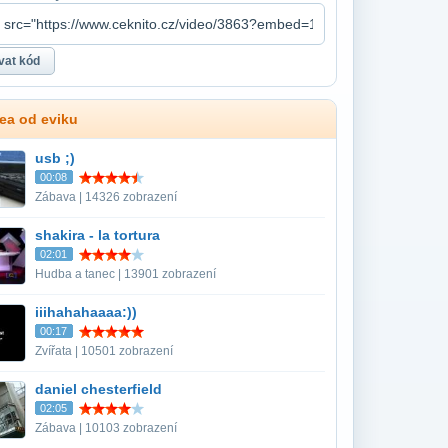
dea od eviku
usb ;)
00:08
Zábava | 14326 zobrazení
shakira - la tortura
02:01
Hudba a tanec | 13901 zobrazení
iiihahahaaaa:))
00:17
Zvířata | 10501 zobrazení
daniel chesterfield
02:05
Zábava | 10103 zobrazení