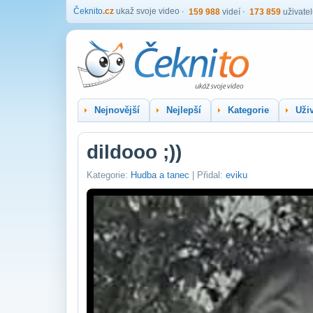
Čeknito
.cz
ukaž svoje video
159 988
videí
173 859
uživate
Nejnovější
Nejlepší
Kategorie
Uživ
dildooo ;))
Kategorie:
Hudba a tanec
| Přidal:
eviku