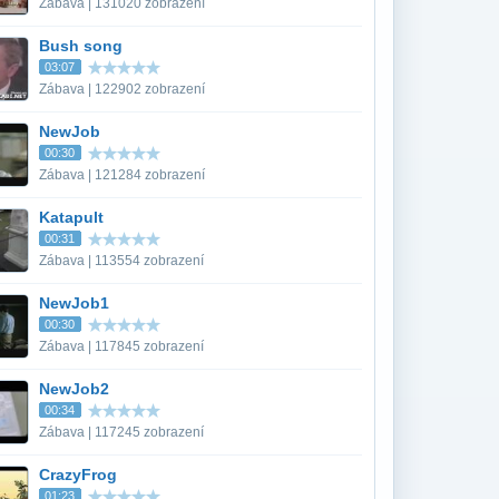
Zábava | 131020 zobrazení
Bush song
03:07
Zábava | 122902 zobrazení
NewJob
00:30
Zábava | 121284 zobrazení
Katapult
00:31
Zábava | 113554 zobrazení
NewJob1
00:30
Zábava | 117845 zobrazení
NewJob2
00:34
Zábava | 117245 zobrazení
CrazyFrog
01:23