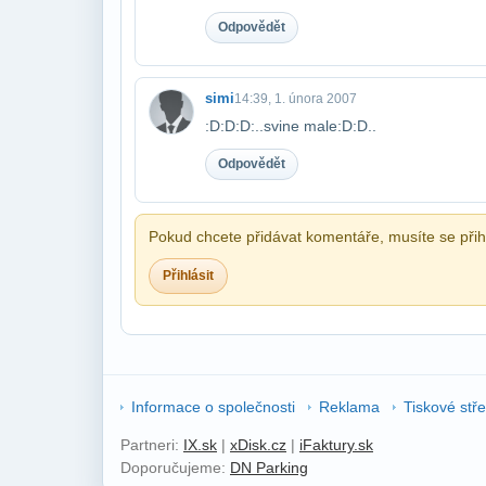
Odpovědět
simi
14:39, 1. února 2007
:D:D:D:..svine male:D:D..
Odpovědět
Pokud chcete přidávat komentáře, musíte se přihl
Přihlásit
Informace o společnosti
Reklama
Tiskové stř
Partneri:
IX.sk
|
xDisk.cz
|
iFaktury.sk
Doporučujeme:
DN Parking