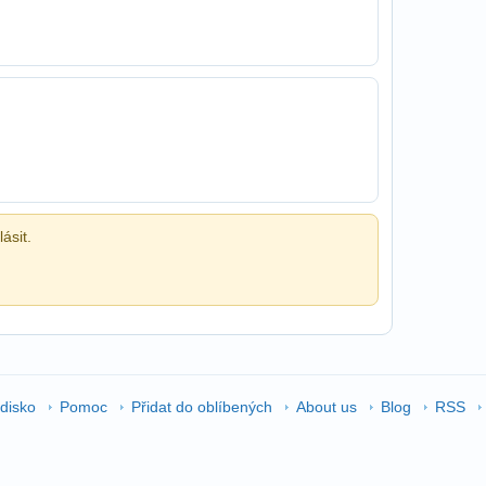
ásit.
edisko
Pomoc
Přidat do oblíbených
About us
Blog
RSS