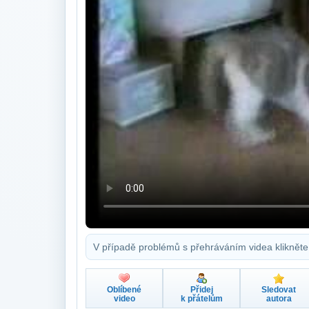
V případě problémů s přehráváním videa klikněte
Oblíbené
Přidej
Sledovat
video
k přátelům
autora