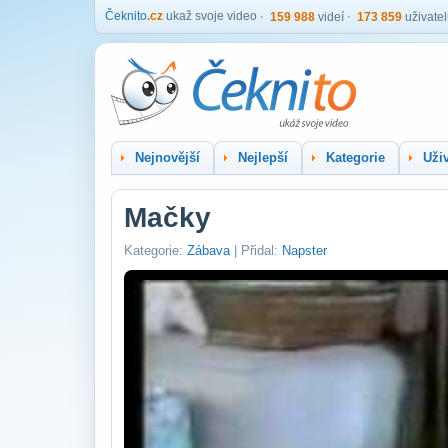
Čeknito
.cz
ukaž svoje video
159 988
videí
173 859
uživate
Nejnovější
Nejlepší
Kategorie
Uživ
Mačky
Kategorie:
Zábava
| Přidal:
Napster