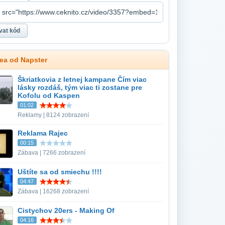
dea od Napster
Škriatkovia z letnej kampane Čím viac
lásky rozdáš, tým viac ti zostane pre
Kofolu od Kaspen
01:02
Reklamy | 8124 zobrazení
Reklama Rajec
00:15
Zábava | 7266 zobrazení
Uštíte sa od smiechu !!!!
04:47
Zábava | 16268 zobrazení
Cistychov 20ers - Making Of
04:16