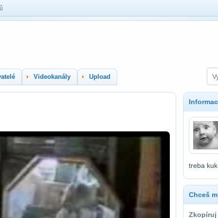
lů
atelé
Videokanály
Upload
Informac
treba kuk
Chceš mí
Zkopíruj