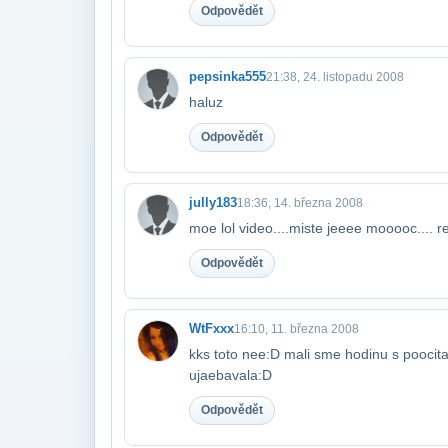
Odpovědět
pepsinka555
21:38, 24. listopadu 2008
haluz
Odpovědět
jully183
18:36, 14. března 2008
moe lol video....miste jeeee mooooc.... 
Odpovědět
WtFxxx
16:10, 11. března 2008
kks toto nee:D mali sme hodinu s poocit
ujaebavala:D
Odpovědět