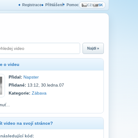
Registrace
Přihlášení
Pomoc
CZ
/
SK
Najdi »
e o videu
Přidal:
Napster
Přidané:
13:12, 30.ledna.07
Kategorie:
Zábava
nuť...
t video na svojí stránce?
 následující kód: