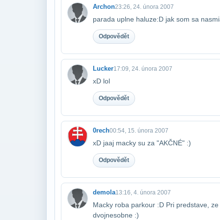
Archon
23:26, 24. února 2007
parada uplne haluze:D jak som sa nasmi
Odpovědět
Lucker
17:09, 24. února 2007
xD lol
Odpovědět
0rech
00:54, 15. února 2007
xD jaaj macky su za "AKČNÉ" :)
Odpovědět
demola
13:16, 4. února 2007
Macky roba parkour :D Pri predstave, ze s
dvojnesobne :)