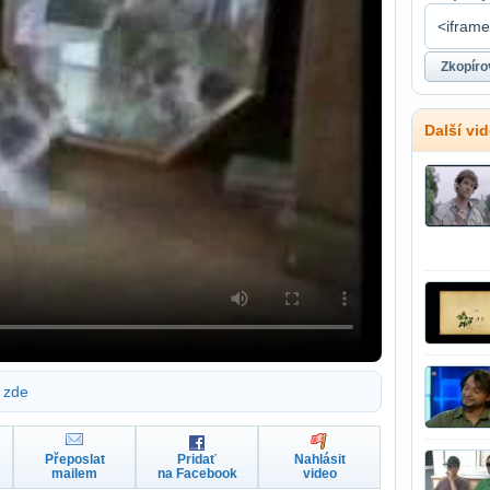
Další vi
zde
Přeposlat
Pridať
Nahlásit
mailem
na Facebook
video