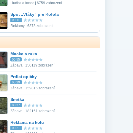
Hudba a tanec | 6759 zobrazení
Spot „Vtáky“ pre Kofola
00:11
Reklamy | 6878 zobrazení
Macka a ruka
00:55
Zábava | 150119 zobrazení
Prdící opičky
00:29
Zábava | 159815 zobrazení
Smrtka
00:37
Zábava | 182151 zobrazení
Reklama na kolu
00:21