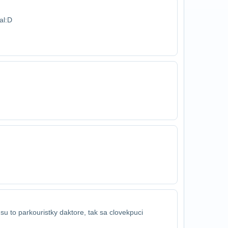
al:D
u to parkouristky daktore, tak sa clovek​puci