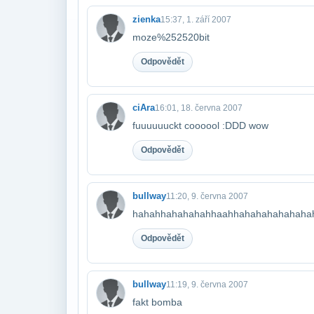
zienka
15:37, 1. září 2007
moze%252520bit
Odpovědět
ciAra
16:01, 18. června 2007
fuuuuuuckt coooool :DDD wow
Odpovědět
bullway
11:20, 9. června 2007
hahahhahahahahhaahhahahahahahaha
Odpovědět
bullway
11:19, 9. června 2007
fakt bomba