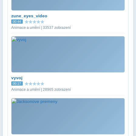
zune_eyes_video
00:44
Animace a umění | 33537 zobrazení
vyvoj
00:17
Animace a umění | 28965 zobrazení