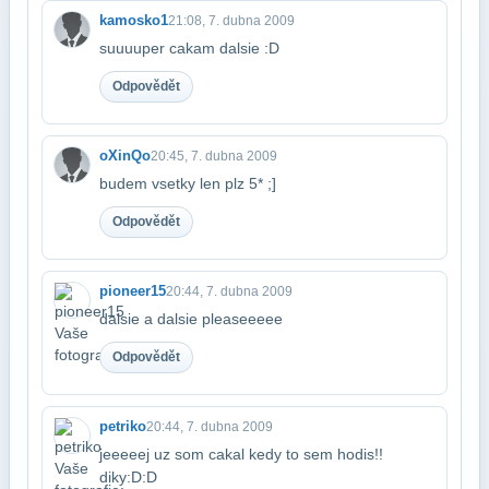
kamosko1
21:08, 7. dubna 2009
suuuuper cakam dalsie :D
Odpovědět
oXinQo
20:45, 7. dubna 2009
budem vsetky len plz 5* ;]
Odpovědět
pioneer15
20:44, 7. dubna 2009
dalsie a dalsie pleaseeeee
Odpovědět
petriko
20:44, 7. dubna 2009
jeeeeej uz som cakal kedy to sem hodis!!
diky:D:D