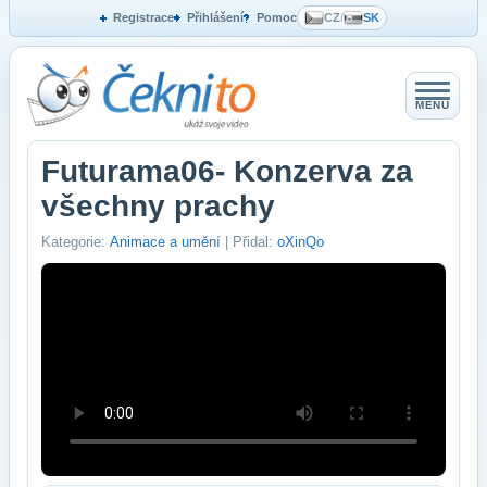
Registrace
Přihlášení
Pomoc
CZ
/
SK
MENU
Futurama06- Konzerva za
všechny prachy
Kategorie:
Animace a umění
| Přidal:
oXinQo