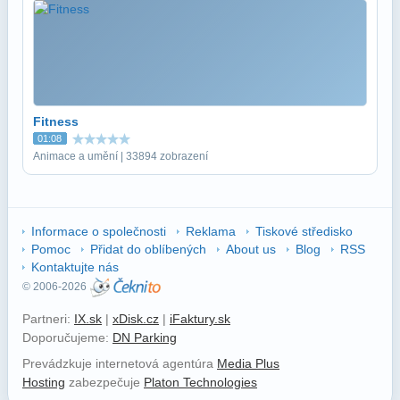
Fitness
01:08
Animace a umění | 33894 zobrazení
Informace o společnosti
Reklama
Tiskové středisko
Pomoc
Přidat do oblíbených
About us
Blog
RSS
Kontaktujte nás
© 2006-2026
Partneri:
IX.sk
|
xDisk.cz
|
iFaktury.sk
Doporučujeme:
DN Parking
Prevádzkuje internetová agentúra
Media Plus
Hosting
zabezpečuje
Platon Technologies