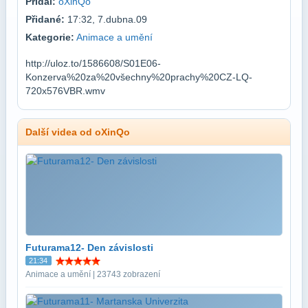
Přidal:
oXinQo
Přidané:
17:32, 7.dubna.09
Kategorie:
Animace a umění
http://uloz.to/1586608/S01E06-
Konzerva%20za%20všechny%20prachy%20CZ-LQ-
720x576VBR.wmv
Další videa od oXinQo
Futurama12- Den závislosti
21:34
Animace a umění | 23743 zobrazení