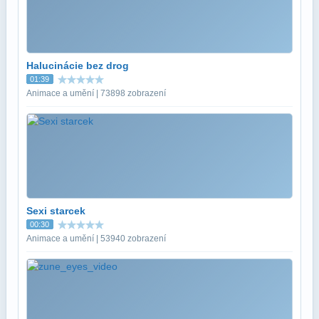
Halucinácie bez drog
01:39
Animace a umění | 73898 zobrazení
Sexi starcek
00:30
Animace a umění | 53940 zobrazení