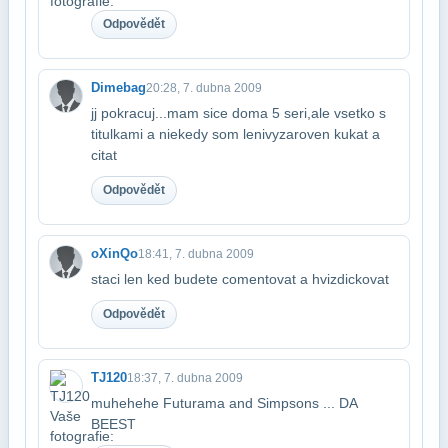
Odpovědět
Dimebag
20:28, 7. dubna 2009
jj pokracuj...mam sice doma 5 seri,ale vsetko s
titulkami a niekedy som lenivy​zaroven kukat a
citat
Odpovědět
oXinQo
18:41, 7. dubna 2009
staci len ked budete comentovat a hvizdickovat
Odpovědět
TJ120
18:37, 7. dubna 2009
muhehehe Futurama and Simpsons ... DA
BEEST