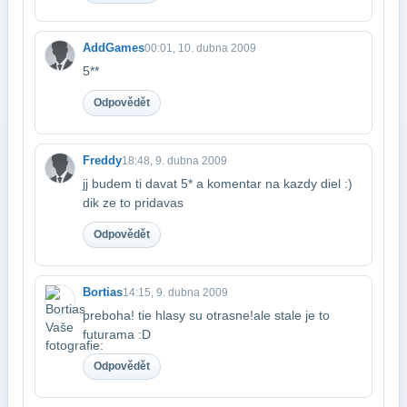
AddGames
00:01, 10. dubna 2009
5**
Odpovědět
Freddy
18:48, 9. dubna 2009
jj budem ti davat 5* a komentar na kazdy diel :)
dik ze to pridavas
Odpovědět
Bortias
14:15, 9. dubna 2009
preboha! tie hlasy su otrasne!ale stale je to
futurama :D
Odpovědět