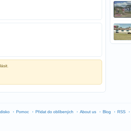
ásit.
edisko
Pomoc
Přidat do oblíbených
About us
Blog
RSS