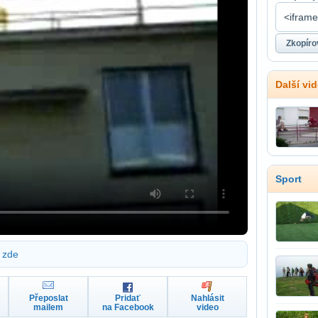
Další vi
Sport
zde
Přeposlat
Pridať
Nahlásit
mailem
na Facebook
video