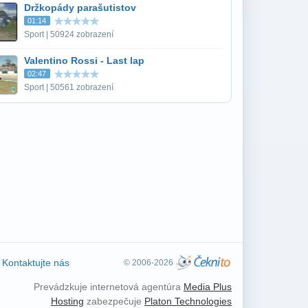
Držkopády parašutistov
01:14
Sport | 50924 zobrazení
Valentino Rossi - Last lap
02:47
Sport | 50561 zobrazení
Kontaktujte nás
© 2006-2026
Prevádzkuje internetová agentúra
Media Plus
Hosting
zabezpečuje
Platon Technologies