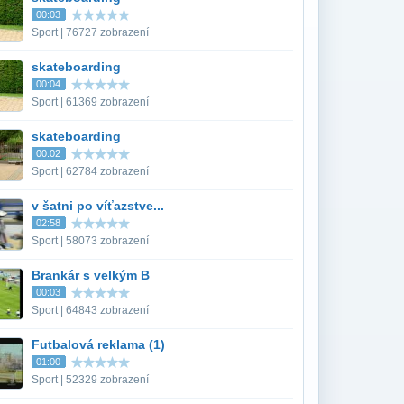
00:03
Sport | 76727 zobrazení
skateboarding
00:04
Sport | 61369 zobrazení
skateboarding
00:02
Sport | 62784 zobrazení
v šatni po víťazstve...
02:58
Sport | 58073 zobrazení
Brankár s velkým B
00:03
Sport | 64843 zobrazení
Futbalová reklama (1)
01:00
Sport | 52329 zobrazení