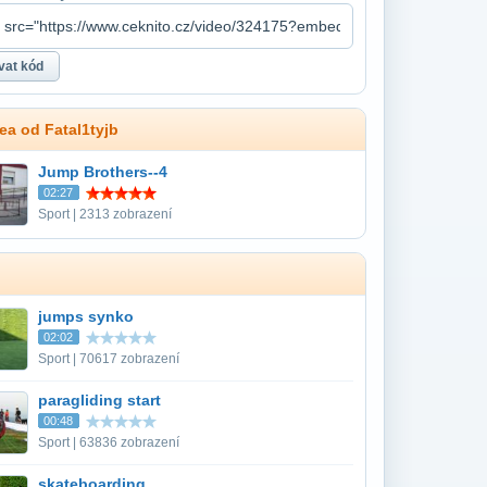
dea od Fatal1tyjb
Jump Brothers--4
02:27
Sport | 2313 zobrazení
jumps synko
02:02
Sport | 70617 zobrazení
paragliding start
00:48
Sport | 63836 zobrazení
skateboarding