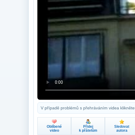
V případě problémů s přehráváním videa klikněte
Oblíbené
Přidej
Sledovat
video
k přátelům
autora