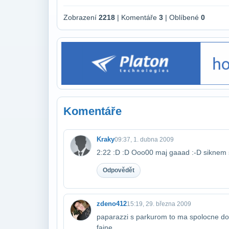
Zobrazení
2218
| Komentáře
3
| Oblíbené
0
Komentáře
Kraky
09:37, 1. dubna 2009
2:22 :D :D Ooo00 maj gaaad :-D siknem s
Odpovědět
zdeno412
15:19, 29. března 2009
paparazzi s parkurom to ma spolocne dost 
fajne......