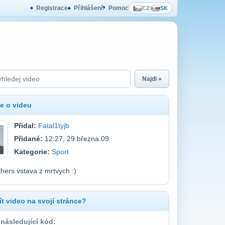
Registrace
Přihlášení
Pomoc
CZ
/
SK
Najdi »
e o videu
Přidal:
Fatal1tyjb
Přidané:
12:27, 29.března.09
Kategorie:
Sport
hers vstava z mrtvych :)
t video na svojí stránce?
 následující kód: