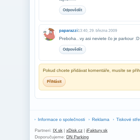
Odpovědět
paparazzi
13:40, 29. března 2009
Preboha...vy asi neviete čo je parkour :D
Odpovědět
Pokud chcete přidávat komentáře, musíte se přihl
Přihlásit
Informace o společnosti
Reklama
Tiskové stř
Partneri:
IX.sk
|
xDisk.cz
|
iFaktury.sk
Doporučujeme:
DN Parking