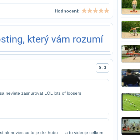
Hodnocení:
0 - 3
a neviete zasnurovat LOL lots of loosers
ak nevies co to je drz hubu......a to video​je celkom