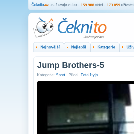
Čeknito
.cz
ukaž svoje video
159 988
videí
173 859
uživate
Nejnovější
Nejlepší
Kategorie
Uživ
Jump Brothers-5
Kategorie:
Sport
| Přidal:
Fatal1tyjb