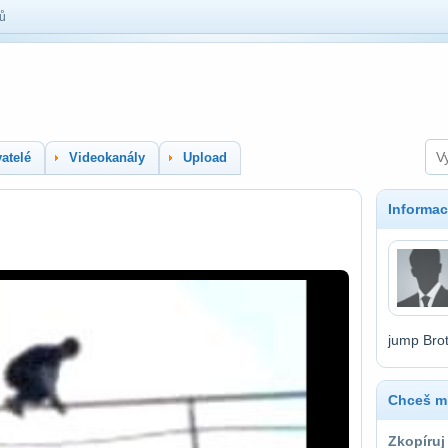
lů
atelé
Videokanály
Upload
Informac
jump Brot
Chceš mí
Zkopíruj