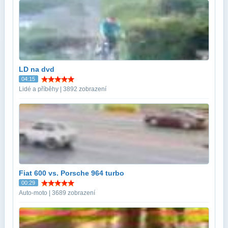
LD na dvd
04:15
Lidé a příběhy | 3892 zobrazení
Fiat 600 vs. Porsche 964 turbo
00:29
Auto-moto | 3689 zobrazení