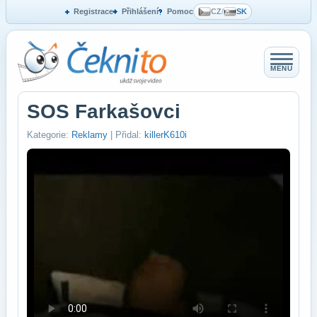
Registrace
Přihlášení
Pomoc
CZ
/
SK
MENU
SOS Farkašovci
Kategorie:
Reklamy
| Přidal:
killerK610i