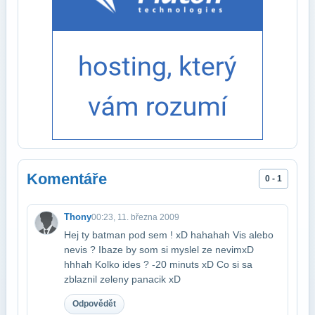
Komentáře
0 - 1
Thony
00:23, 11. března 2009
Hej ty batman pod sem ! xD hahahah Vis alebo
nevis ? Ibaze by som si myslel ze nevim​xD
hhhah Kolko ides ? -20 minuts xD Co si sa
zblaznil zeleny panacik xD
Odpovědět