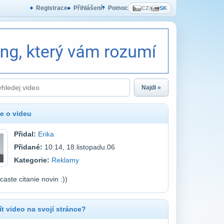
Registrace
Přihlášení
Pomoc
CZ
/
SK
Najdi »
e o videu
Přidal:
Erika
Přidané:
10:14, 18.listopadu.06
Kategorie:
Reklamy
caste citanie novin :))
t video na svojí stránce?