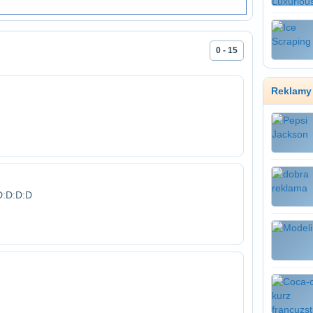
0 - 15
Reklamy
D:D:D:D