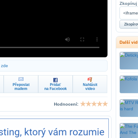
Zkopíruj
Další vi
zde
Přeposlat
Pridať
Nahlásit
mailem
na Facebook
video
Hodnocení: