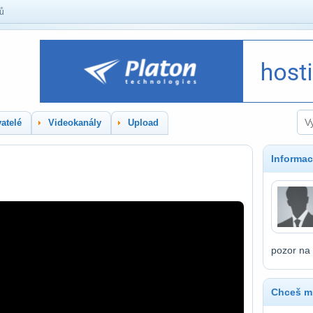
lů
atelé
Videokanály
Upload
Informac
pozor na 
Chceš mí