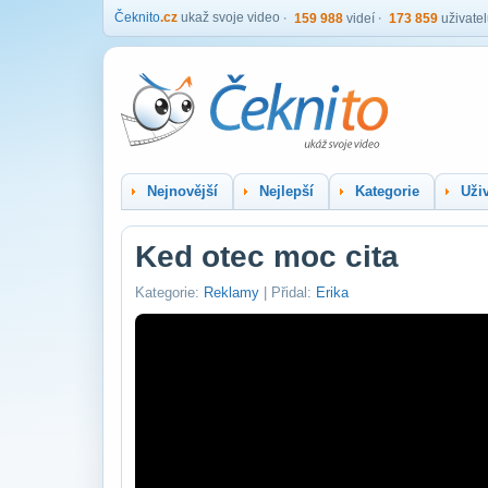
Čeknito
.cz
ukaž svoje video
159 988
videí
173 859
uživate
Nejnovější
Nejlepší
Kategorie
Uživ
Ked otec moc cita
Kategorie:
Reklamy
| Přidal:
Erika