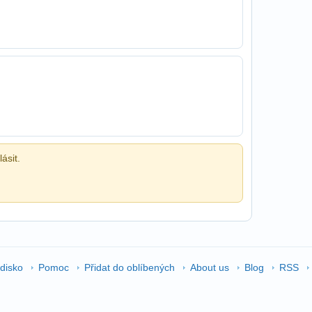
ásit.
edisko
Pomoc
Přidat do oblíbených
About us
Blog
RSS