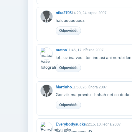
nika2703
14:20, 24. srpna 2007
haluuuuuuuuuz
Odpovědět
matoa
11:46, 17. března 2007
lol...uz ina vec...ten ine asi ani nerobi le
Odpovědět
Martinho
11:53, 26. února 2007
Gonziik ma pravdu...hahah net co dodat
Odpovědět
Everybodysucks
22:15, 10. ledna 2007
toto je konecnaa :D