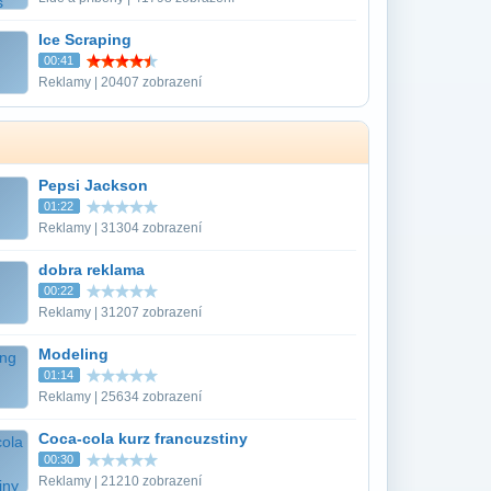
Ice Scraping
00:41
Reklamy | 20407 zobrazení
Pepsi Jackson
01:22
Reklamy | 31304 zobrazení
dobra reklama
00:22
Reklamy | 31207 zobrazení
Modeling
01:14
Reklamy | 25634 zobrazení
Coca-cola kurz francuzstiny
00:30
Reklamy | 21210 zobrazení