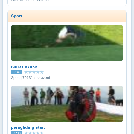
Sport
jumps synko
02:02
Sport | 70631 zobrazení
paragliding start
00:48