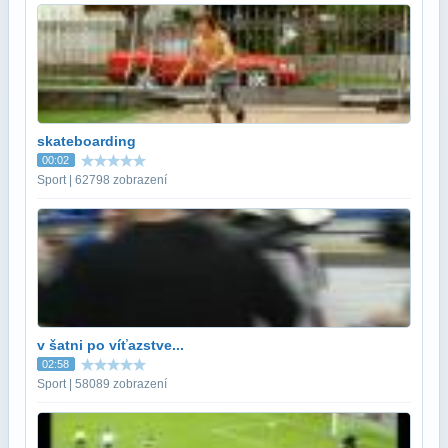
skateboarding
00:02
Sport | 62798 zobrazení
v šatni po víťazstve...
02:58
Sport | 58089 zobrazení