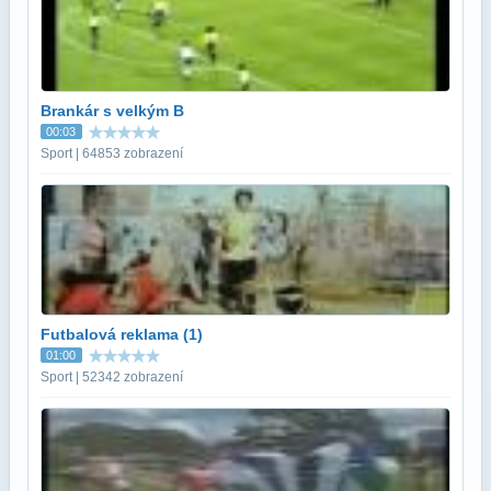
Brankár s velkým B
00:03
Sport | 64853 zobrazení
Futbalová reklama (1)
01:00
Sport | 52342 zobrazení