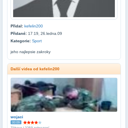
Přidal:
kefelin200
Přidané:
17:19, 26.ledna.09
Kategorie:
Sport
jeho najlepsie zakroky
Další videa od kefelin200
wojaci
00:09
Zábava | 2259 zobrazení