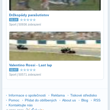
Držkopády parašutistov
01:14
Sport | 50936 zobrazení
Valentino Rossi - Last lap
02:47
Sport | 50571 zobrazení
Informace o společnosti
Reklama
Tiskové středisko
Pomoc
Přidat do oblíbených
About us
Blog
RSS
Kontaktujte nás