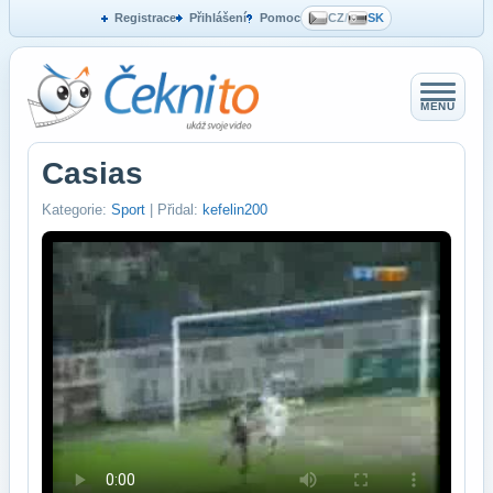
Registrace
Přihlášení
Pomoc
CZ
/
SK
MENU
Casias
Kategorie:
Sport
| Přidal:
kefelin200