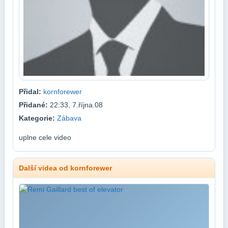
Přidal:
kornforewer
Přidané:
22:33, 7.října.08
Kategorie:
Zábava
uplne cele video
Další videa od kornforewer