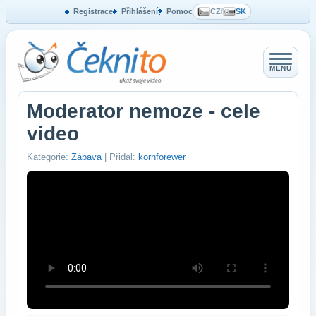
Registrace
Přihlášení
Pomoc
CZ
/
SK
MENU
Moderator nemoze - cele
video
Kategorie:
Zábava
| Přidal:
kornforewer