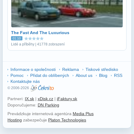
The Fast And The Luxurious
01:10
Lidé a příběhy | 41778 zobrazení
Informace o společnosti
Reklama
Tiskové středisko
Pomoc
Přidat do oblíbených
About us
Blog
RSS
Kontaktujte nás
© 2006-2026
Partneri:
IX.sk
|
xDisk.cz
|
iFaktury.sk
Doporučujeme:
DN Parking
Prevádzkuje internetová agentúra
Media Plus
Hosting
zabezpečuje
Platon Technologies