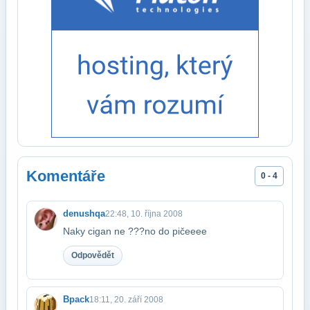
Komentáře
0 - 4
denushqa
22:48, 10. října 2008
Naky cigan ne ???no do pičeeee
Odpovědět
Bpack
18:11, 20. září 2008