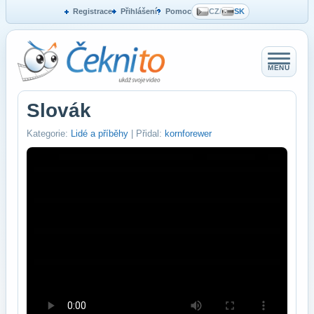
Registrace
Přihlášení
Pomoc
CZ
/
SK
MENU
Slovák
Kategorie:
Lidé a příběhy
| Přidal:
kornforewer