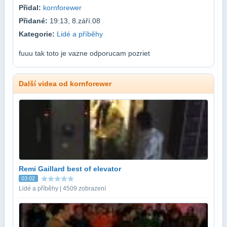
Přidal:
kornforewer
Přidané:
19:13, 8.září.08
Kategorie:
Lidé a příběhy
fuuu tak toto je vazne odporucam pozriet
Další videa od kornforewer
Remi Gaillard best of elevator
03:02
Lidé a příběhy | 4509 zobrazení