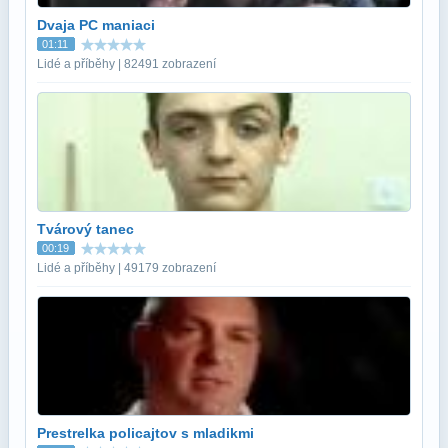
Dvaja PC maniaci
01:11
Lidé a příběhy | 82491 zobrazení
Tvárový tanec
00:19
Lidé a příběhy | 49179 zobrazení
Prestrelka policajtov s mladikmi