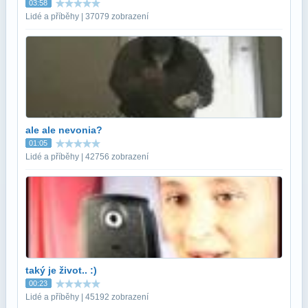
03:58
Lidé a příběhy | 37079 zobrazení
ale ale nevonia?
01:05
Lidé a příběhy | 42756 zobrazení
taký je život.. :)
00:23
Lidé a příběhy | 45192 zobrazení