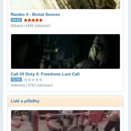
Rambo 4 - Brutal Scenes
04:20
Zábava | 4495 zobrazení
Call Of Duty 4: Freedoms Last Call
01:48
Videohry | 3782 zobrazení
Lidé a příběhy