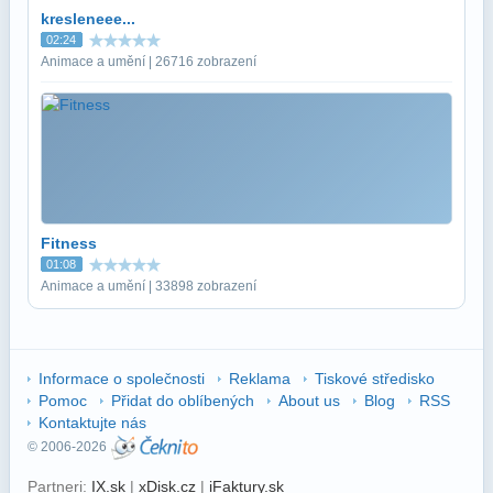
kresleneee...
02:24
Animace a umění | 26716 zobrazení
Fitness
01:08
Animace a umění | 33898 zobrazení
Informace o společnosti
Reklama
Tiskové středisko
Pomoc
Přidat do oblíbených
About us
Blog
RSS
Kontaktujte nás
© 2006-2026
Partneri:
IX.sk
|
xDisk.cz
|
iFaktury.sk