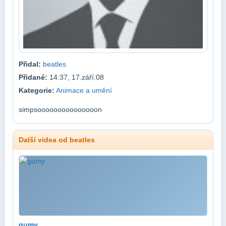
Přidal:
beatles
Přidané:
14:37, 17.září.08
Kategorie:
Animace a umění
simpsooooooooooooooon
Další videa od beatles
gumy