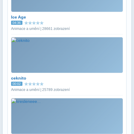
Ice Age
04:36
Animace a umění | 28661 zobrazení
ceknito
00:02
Animace a umění | 25789 zobrazení