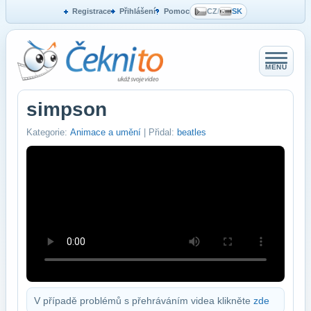
Registrace
Přihlášení
Pomoc
CZ
/
SK
MENU
simpson
Kategorie:
Animace a umění
| Přidal:
beatles
V případě problémů s přehráváním videa klikněte
zde