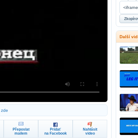
Další vi
zde
Přeposlat
Pridať
Nahlásit
mailem
na Facebook
video