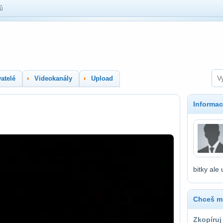
lů
atelé
Videokanály
Upload
Informac
bitky ale
Chceš mí
Zkopíruj