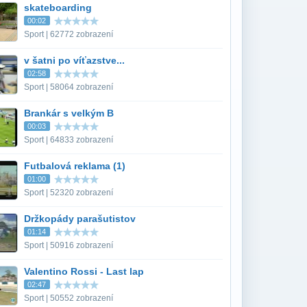
skateboarding
00:02
Sport | 62772 zobrazení
v šatni po víťazstve...
02:58
Sport | 58064 zobrazení
Brankár s velkým B
00:03
Sport | 64833 zobrazení
Futbalová reklama (1)
01:00
Sport | 52320 zobrazení
Držkopády parašutistov
01:14
Sport | 50916 zobrazení
Valentino Rossi - Last lap
02:47
Sport | 50552 zobrazení