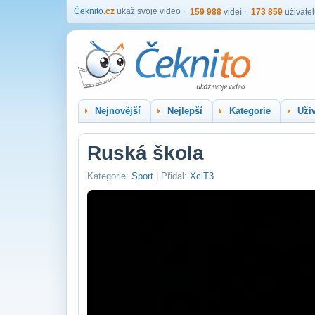
Čeknito
.cz
ukaž svoje video
159 988
videí
173 859
uživate
Nejnovější
Nejlepší
Kategorie
Uživ
Ruská škola
Kategorie:
Sport
| Přidal:
XciT3