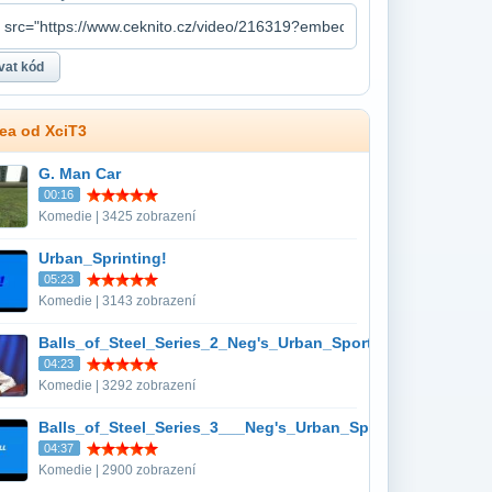
dea od XciT3
G. Man Car
00:16
Komedie | 3425 zobrazení
Urban_Sprinting!
05:23
Komedie | 3143 zobrazení
Balls_of_Steel_Series_2_Neg's_Urban_Sports___Urban_Skit
04:23
Komedie | 3292 zobrazení
Balls_of_Steel_Series_3___Neg's_Urban_Sports_My_Ball
04:37
Komedie | 2900 zobrazení