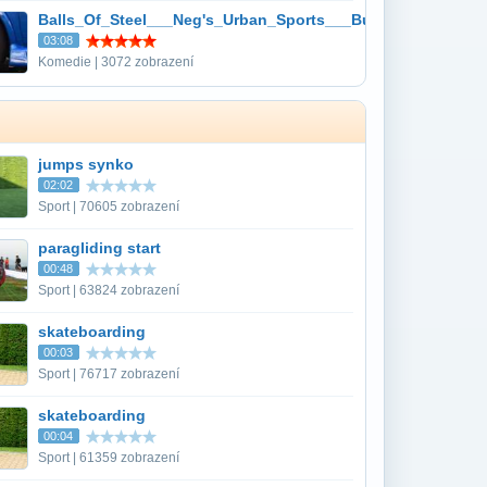
Balls_Of_Steel___Neg's_Urban_Sports___Burger_Bowl_Off
03:08
Komedie | 3072 zobrazení
jumps synko
02:02
Sport | 70605 zobrazení
paragliding start
00:48
Sport | 63824 zobrazení
skateboarding
00:03
Sport | 76717 zobrazení
skateboarding
00:04
Sport | 61359 zobrazení