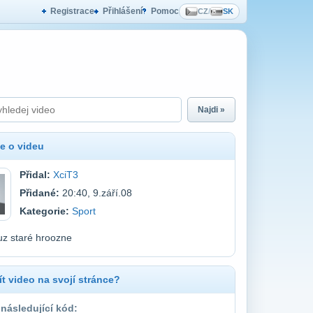
Registrace
Přihlášení
Pomoc
CZ
/
SK
Najdi »
e o videu
Přidal:
XciT3
Přidané:
20:40, 9.září.08
Kategorie:
Sport
 uz staré hroozne
t video na svojí stránce?
 následující kód: