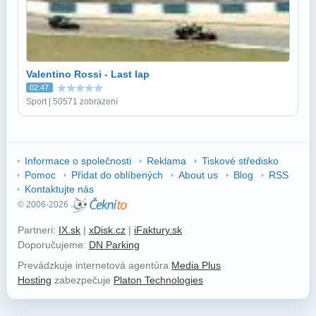
Valentino Rossi - Last lap
02:47
Sport | 50571 zobrazení
Informace o společnosti
Reklama
Tiskové středisko
Pomoc
Přidat do oblíbených
About us
Blog
RSS
Kontaktujte nás
© 2006-2026
Partneri:
IX.sk
|
xDisk.cz
|
iFaktury.sk
Doporučujeme:
DN Parking
Prevádzkuje internetová agentúra
Media Plus
Hosting
zabezpečuje
Platon Technologies