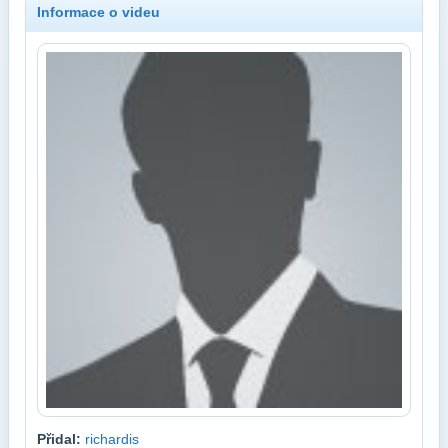
Informace o videu
Přidal:
richardis