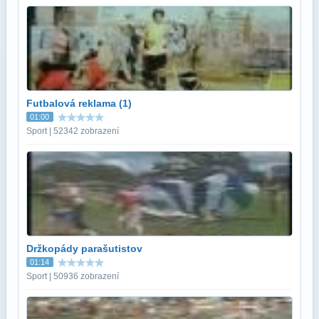
Futbalová reklama (1)
01:00
Sport | 52342 zobrazení
Držkopády parašutistov
01:14
Sport | 50936 zobrazení