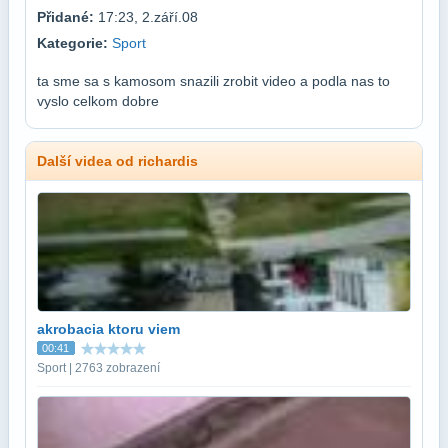
Přidané:
17:23, 2.září.08
Kategorie:
Sport
ta sme sa s kamosom snazili zrobit video a podla nas to
vyslo celkom dobre
Další videa od richardis
akrobacia ktoru viem
00:41
Sport | 2763 zobrazení