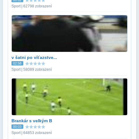
Sport | 62798 zobrazení
v šatni po víťazstve...
02:58
Sport | 58089 zobrazení
Brankár s velkým B
00:03
Sport | 64853 zobrazení