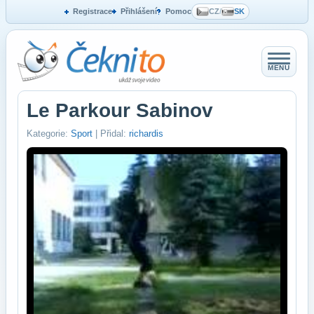
Registrace
Přihlášení
Pomoc
CZ
/
SK
MENU
Le Parkour Sabinov
Kategorie:
Sport
| Přidal:
richardis