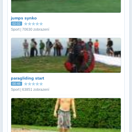
jumps synko
02:02
Sport | 70630 zobrazení
paragliding start
00:48
Sport | 63851 zobrazení