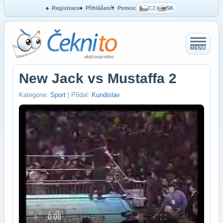
Registrace
Přihlášení
Pomoc
CZ
/
SK
MENU
New Jack vs Mustaffa 2
Kategorie:
Sport
| Přidal:
Kundislav