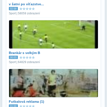
v šatni po víťazstve...
02:58
Sport | 58059 zobrazení
Brankár s velkým B
00:03
Sport | 64829 zobrazení
Futbalová reklama (1)
01:00