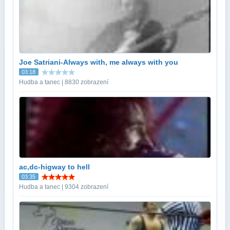
Joe Satriani-Always with, me always with you
03:18
Hudba a tanec | 8830 zobrazení
ac,dc-higway to hell
03:35
Hudba a tanec | 9304 zobrazení