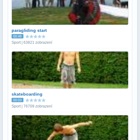
paragliding start
00:48
Sport | 63821 zobrazení
skateboarding
00:03
Sport | 76709 zobrazení