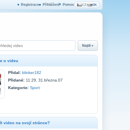
Registrace
Přihlášení
Pomoc
CZ
/
SK
Najdi »
e o videu
Přidal:
blinker182
Přidané:
11:29, 31.března.07
Kategorie:
Sport
t video na svojí stránce?