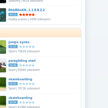
Videohry | 4618 zobrazení
BbbBlinKK..1.1.8.8.2.2
04:10
Hudba a tanec | 4306 zobrazení
jumps synko
02:02
Sport | 70629 zobrazení
paragliding start
00:48
Sport | 63846 zobrazení
skateboarding
00:03
Sport | 76736 zobrazení
skateboarding
00:04
Sport | 61380 zobrazení