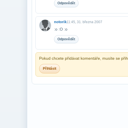
Odpovědět
notorik
11:45, 31. března 2007
:o :O :o
Odpovědět
Pokud chcete přidávat komentáře, musíte se přihl
Přihlásit