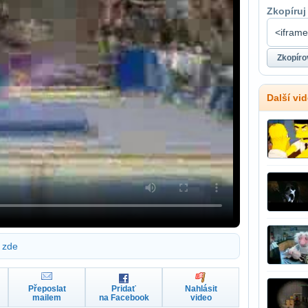
Zkopíruj
Další vi
zde
Přeposlat
Pridať
Nahlásit
mailem
na Facebook
video