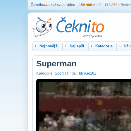
Čeknito
.cz
ukaž svoje video
159 988
videí
173 859
uživate
Nejnovější
Nejlepší
Kategorie
Uživ
Superman
Kategorie:
Sport
| Přidal:
blinker182