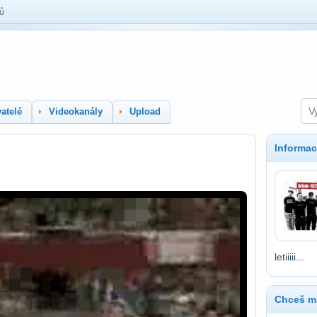
lů
atelé
Videokanály
Upload
Informac
letiiiii...
Chceš mí