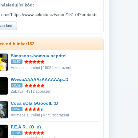
 následující kód:
dea od blinker182
Simpsons-homruv nepritel
20:57
Animace a umění | 18054 zobrazení
WwwaAAAAAzAAAAAAp..D
00:59
Zábava | 4912 zobrazení
Coca cOla GGoooll..:D
00:47
Animace a umění | 4775 zobrazení
F.E.A.R._(O_o)_
01:05