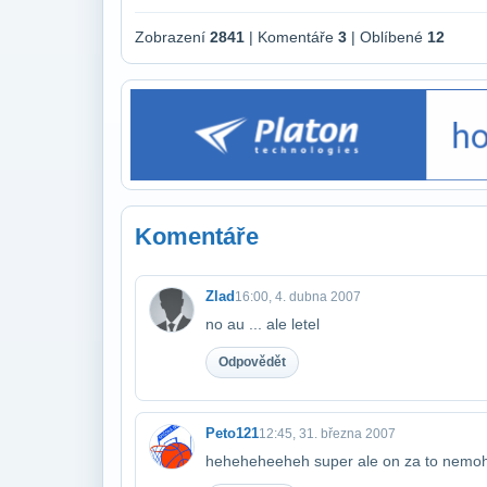
Zobrazení
2841
| Komentáře
3
| Oblíbené
12
Komentáře
Zlad
16:00, 4. dubna 2007
no au ... ale letel
Odpovědět
Peto121
12:45, 31. března 2007
heheheheeheh super ale on za to nemoho