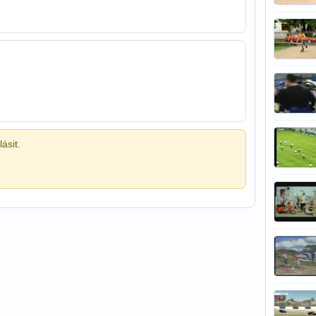
ásit.