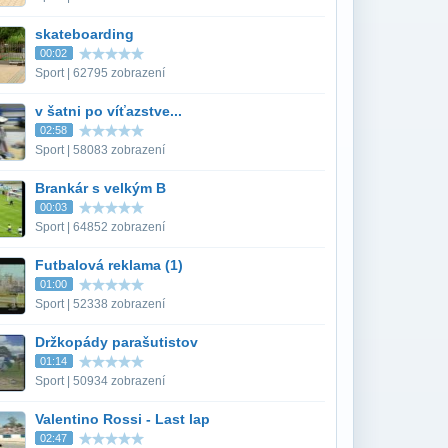
skateboarding
00:02
Sport | 62795 zobrazení
v šatni po víťazstve...
02:58
Sport | 58083 zobrazení
Brankár s velkým B
00:03
Sport | 64852 zobrazení
Futbalová reklama (1)
01:00
Sport | 52338 zobrazení
Držkopády parašutistov
01:14
Sport | 50934 zobrazení
Valentino Rossi - Last lap
02:47