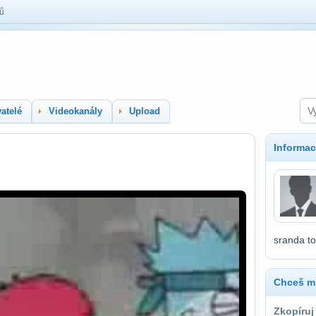
lů
atelé
Videokanály
Upload
Informac
sranda to 
Chceš mí
Zkopíruj