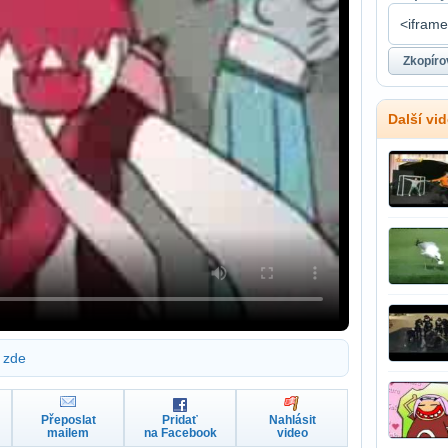
Další vi
zde
Přeposlat
Pridať
Nahlásit
mailem
na Facebook
video