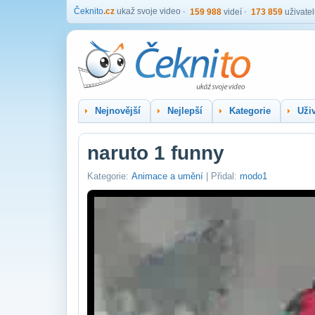
Čeknito
.cz
ukaž svoje video
159 988
videí
173 859
uživate
Nejnovější
Nejlepší
Kategorie
Uživ
naruto 1 funny
Kategorie:
Animace a umění
| Přidal:
modo1