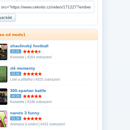
dea od modo1
shaolinský football
01:31
Komedie | 4264 zobrazení
zlé momenty
02:00
Lidé a příběhy | 4025 zobrazení
300-spartan battle
02:23
Komedie | 4246 zobrazení
naruto 3 funny
01:35
Animace a umění | 4432 zobrazení