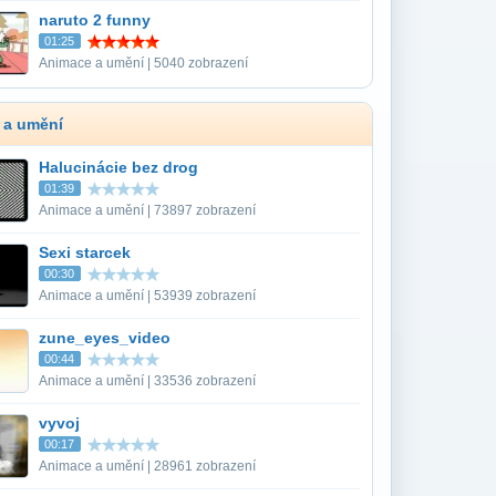
naruto 2 funny
01:25
Animace a umění | 5040 zobrazení
 a umění
Halucinácie bez drog
01:39
Animace a umění | 73897 zobrazení
Sexi starcek
00:30
Animace a umění | 53939 zobrazení
zune_eyes_video
00:44
Animace a umění | 33536 zobrazení
vyvoj
00:17
Animace a umění | 28961 zobrazení