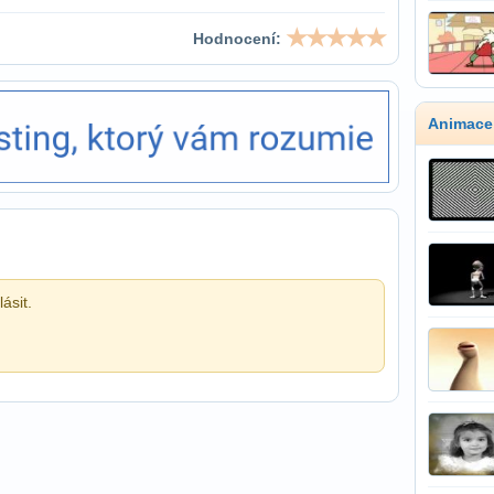
Hodnocení:
Animace
ásit.