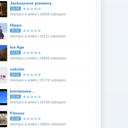
Jacksonove premeny
00:26
Animace a umění | 34058 zobrazení
Hippo
01:02
Animace a umění | 30111 zobrazení
Ice Age
04:36
Animace a umění | 28646 zobrazení
ceknito
00:02
Animace a umění | 25778 zobrazení
kresleneee...
02:24
Animace a umění | 26709 zobrazení
Fitness
01:08
Animace a umění | 33893 zobrazení