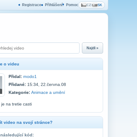
Registrace
Přihlášení
Pomoc
CZ
/
SK
Najdi »
e o videu
Přidal:
modo1
Přidané:
15:34, 22.června.08
Kategorie:
Animace a umění
je na tretie casti
t video na svojí stránce?
 následující kód: