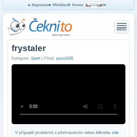
Registrace
Přihlášení
Pomoc
CZ
/
SK
MENU
frystaler
Kategorie:
Sport
| Přidal:
puco2435
V případě problémů s přehráváním videa klikněte
zde