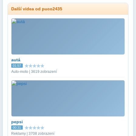
Další videa od puco2435
autá
01:57
Auto-moto | 3619 zobrazení
pepsi
00:31
Reklamy | 3708 zobrazení