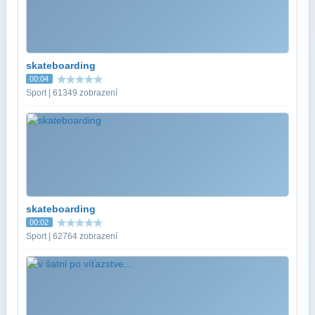
skateboarding
00:04
Sport | 61349 zobrazení
skateboarding
00:02
Sport | 62764 zobrazení