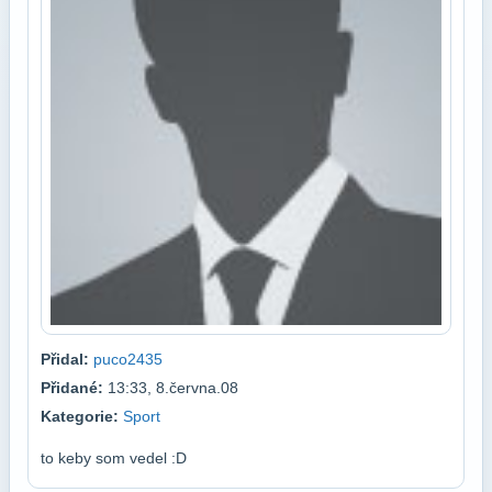
Přidal:
puco2435
Přidané:
13:33, 8.června.08
Kategorie:
Sport
to keby som vedel :D