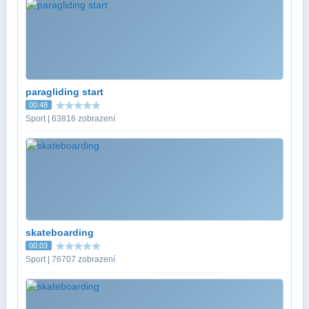
paragliding start
00:48
Sport | 63816 zobrazení
skateboarding
00:03
Sport | 76707 zobrazení