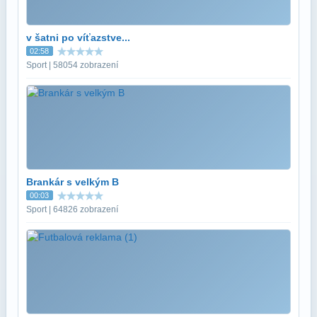
v šatni po víťazstve...
02:58
Sport | 58054 zobrazení
Brankár s velkým B
00:03
Sport | 64826 zobrazení