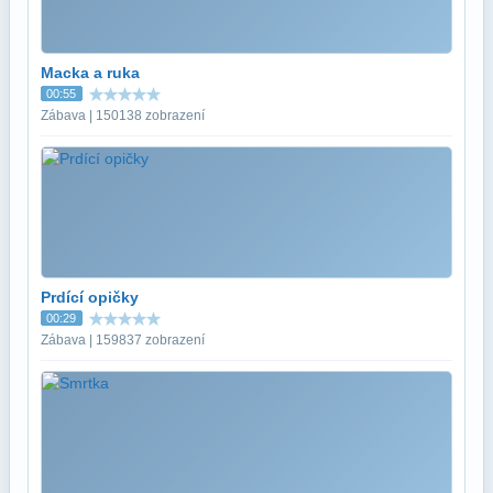
Macka a ruka
00:55
Zábava | 150138 zobrazení
Prdící opičky
00:29
Zábava | 159837 zobrazení