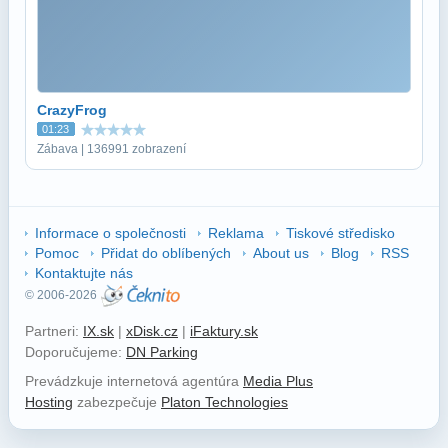
CrazyFrog
01:23
Zábava | 136991 zobrazení
Informace o společnosti
Reklama
Tiskové středisko
Pomoc
Přidat do oblíbených
About us
Blog
RSS
Kontaktujte nás
© 2006-2026
Partneri:
IX.sk
|
xDisk.cz
|
iFaktury.sk
Doporučujeme:
DN Parking
Prevádzkuje internetová agentúra
Media Plus
Hosting
zabezpečuje
Platon Technologies