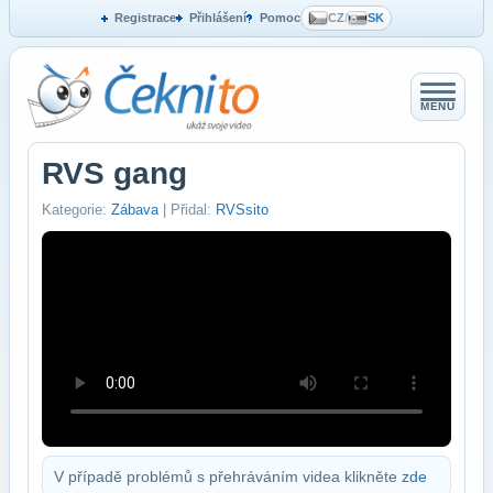
Registrace
Přihlášení
Pomoc
CZ
/
SK
MENU
RVS gang
Kategorie:
Zábava
| Přidal:
RVSsito
V případě problémů s přehráváním videa klikněte
zde