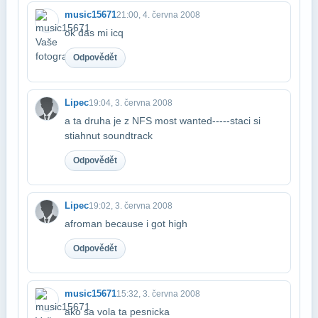
music15671
21:00, 4. června 2008
ok das mi icq
Odpovědět
Lipec
19:04, 3. června 2008
a ta druha je z NFS most wanted-----staci si
stiahnut soundtrack
Odpovědět
Lipec
19:02, 3. června 2008
afroman because i got high
Odpovědět
music15671
15:32, 3. června 2008
ako sa vola ta pesnicka