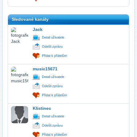
Sledované kanály
Jack
Detail uživatele
Odešli zprávu
Přidat k přátelům
music15671
Detail uživatele
Odešli zprávu
Přidat k přátelům
Klistinec
Detail uživatele
Odešli zprávu
Přidat k přátelům