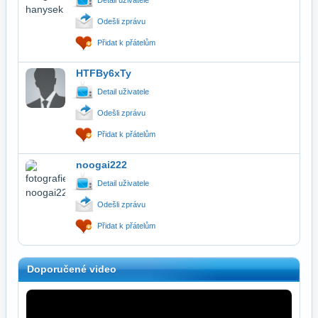
Odešli zprávu
Přidat k přátelům
HTFBy6xTy
Detail uživatele
Odešli zprávu
Přidat k přátelům
noogai222
Detail uživatele
Odešli zprávu
Přidat k přátelům
Doporučené video