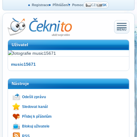
Registrace
Přihlášení
Pomoc
CZ
/
SK
MENU
Uživatel
music15671
Nástroje
Odešli zprávu
Sledovat kanál
Přidej k přátelům
Blokuj uživatele
RSS