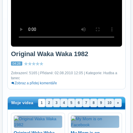
Original Waka Waka 1982
04:28
Zobrazení: 5165 | Přidané: 02.08.2010 12:05 | Kategorie: Hudba a
tanec
Zobraz a přidej komentáře
Moje videa
1
2
3
4
5
6
7
8
9
10
»
Original Waka Waka
My Mom is on