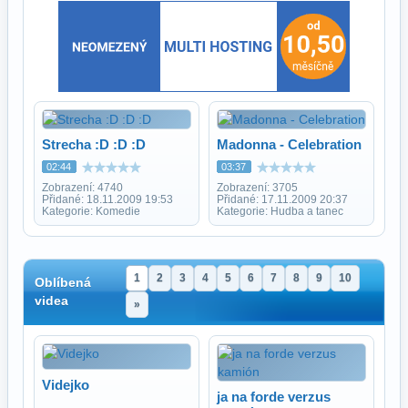
Strecha :D :D :D
Madonna - Celebration
02:44
03:37
Zobrazení: 4740
Zobrazení: 3705
Přidané: 18.11.2009 19:53
Přidané: 17.11.2009 20:37
Kategorie: Komedie
Kategorie: Hudba a tanec
1
2
3
4
5
6
7
8
9
10
Oblíbená
videa
»
Videjko
ja na forde verzus