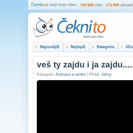
Čeknito
.cz
ukaž svoje video
159 988
videí
173 859
uživate
Nejnovější
Nejlepší
Kategorie
Uživ
veš ty zajdu i ja zajdu...
Kategorie:
Animace a umění
| Přidal:
Johny