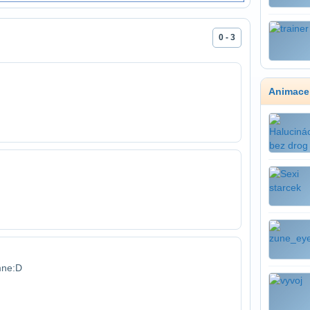
0 - 3
Animace
mne:D