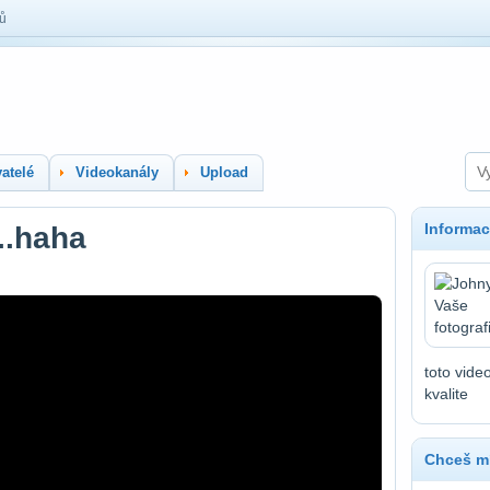
lů
atelé
Videokanály
Upload
Informac
...haha
toto vide
kvalite
Chceš mí