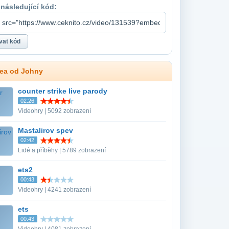
 následující kód:
dea od Johny
counter strike live parody
02:26
Videohry | 5092 zobrazení
Mastalirov spev
02:42
Lidé a příběhy | 5789 zobrazení
ets2
00:43
Videohry | 4241 zobrazení
ets
00:43