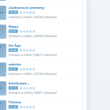
Jacksonove premeny
00:26
Animace a umění | 34036 zobrazení
Hippo
01:02
Animace a umění | 30085 zobrazení
Ice Age
04:36
Animace a umění | 28627 zobrazení
ceknito
00:02
Animace a umění | 25756 zobrazení
kresleneee...
02:24
Animace a umění | 26687 zobrazení
Fitness
01:08