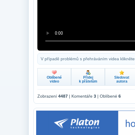
V případě problémů s přehráváním videa klikněte
Oblíbené
Přidej
Sledovat
video
k přátelům
autora
Zobrazení
4487
| Komentáře
3
| Oblíbené
6