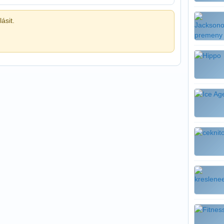
ásit.