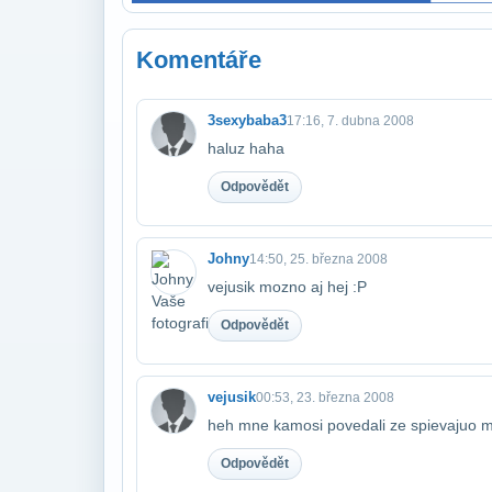
Komentáře
3sexybaba3
17:16, 7. dubna 2008
haluz haha
Odpovědět
Johny
14:50, 25. března 2008
vejusik mozno aj hej :P
Odpovědět
vejusik
00:53, 23. března 2008
heh mne kamosi povedali ze spievajuo 
Odpovědět