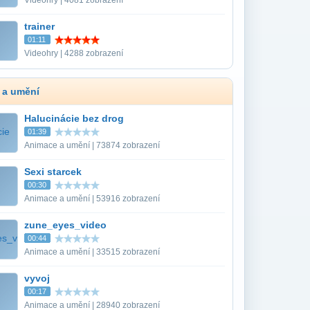
Videohry | 4081 zobrazení
trainer
01:11
Videohry | 4288 zobrazení
 a umění
Halucinácie bez drog
01:39
Animace a umění | 73874 zobrazení
Sexi starcek
00:30
Animace a umění | 53916 zobrazení
zune_eyes_video
00:44
Animace a umění | 33515 zobrazení
vyvoj
00:17
Animace a umění | 28940 zobrazení