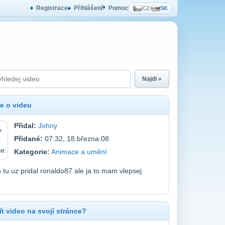
Registrace
Přihlášení
Pomoc
CZ
/
SK
Najdi »
e o videu
Přidal:
Johny
Přidané:
07:32, 18.března.08
Kategorie:
Animace a umění
o tu uz pridal ronaldo87 ale ja to mam vlepsej
t video na svojí stránce?