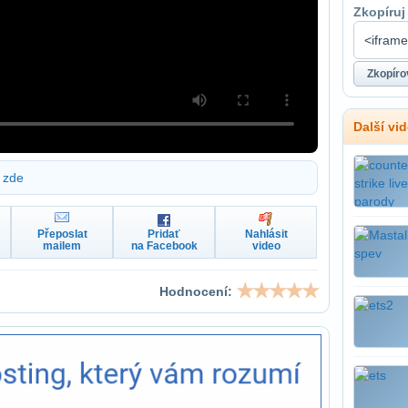
Zkopíruj
Další vi
zde
Přeposlat
Pridať
Nahlásit
mailem
na Facebook
video
Hodnocení: