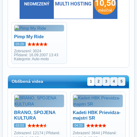
Pimp My Ride
03:29
Zobrazení: 3024
Přidané: 16.09.2007 13:43
Kategorie: Auto-moto
Oblíbená videa
1
2
3
4
5
BRANO, SPOJENA
Kadeti HBK Prievidza-
KULTURA
majstri SR
03:03
04:33
Zobrazení: 12174 | Přidané:
Zobrazení: 3644 | Přidané: