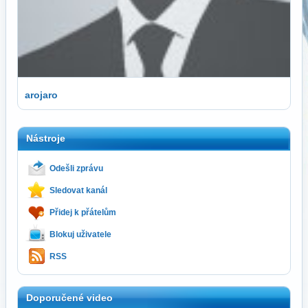
arojaro
Nástroje
Odešli zprávu
Sledovat kanál
Přidej k přátelům
Blokuj uživatele
RSS
Doporučené video