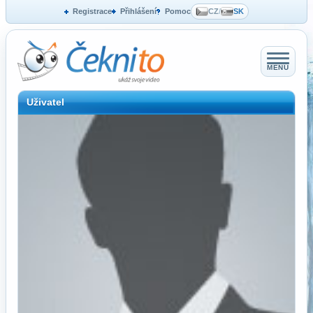
Registrace
Přihlášení
Pomoc
CZ
/
SK
MENU
Uživatel