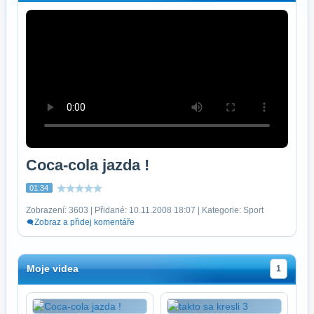
Coca-cola jazda !
01:34
Zobrazení: 3603 | Přidané: 10.11.2008 18:07 | Kategorie: Sport
Zobraz a přidej komentáře
Moje videa
1