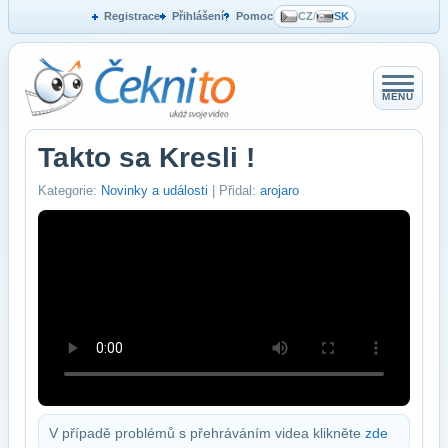
Registrace
Přihlášení
Pomoc
CZ
/
SK
MENU
Takto sa Kresli !
Kategorie:
Novinky a události
| Přidal:
arojaro
V případě problémů s přehráváním videa klikněte
zde