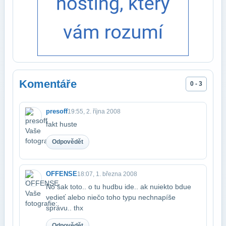
Komentáře
0 - 3
presoff
19:55, 2. října 2008
fakt huste
Odpovědět
OFFENSE
18:07, 1. března 2008
No šak toto.. o tu hudbu ide.. ak nuiekto bdue
vedieť alebo niečo toho typu nech​napíše
správu.. thx
Odpovědět