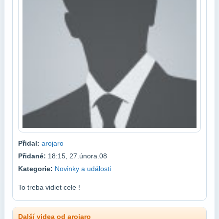
Přidal:
arojaro
Přidané:
18:15, 27.února.08
Kategorie:
Novinky a události
To treba vidiet cele !
Další videa od arojaro